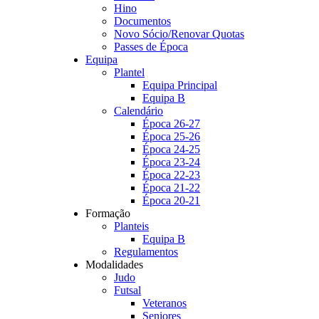
Hino
Documentos
Novo Sócio/Renovar Quotas
Passes de Época
Equipa
Plantel
Equipa Principal
Equipa B
Calendário
Época 26-27
Época 25-26
Época 24-25
Época 23-24
Época 22-23
Época 21-22
Época 20-21
Formação
Planteis
Equipa B
Regulamentos
Modalidades
Judo
Futsal
Veteranos
Seniores