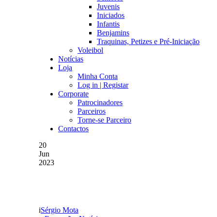
Juvenis
Iniciados
Infantis
Benjamins
Traquinas, Petizes e Pré-Iniciação
Voleibol
Notícias
Loja
Minha Conta
Log in | Registar
Corporate
Patrocinadores
Parceiros
Torne-se Parceiro
Contactos
20
Jun
2023
CAPTAÇÕES SUB-19
Sérgio Mota