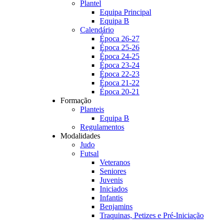
Plantel
Equipa Principal
Equipa B
Calendário
Época 26-27
Época 25-26
Época 24-25
Época 23-24
Época 22-23
Época 21-22
Época 20-21
Formação
Planteis
Equipa B
Regulamentos
Modalidades
Judo
Futsal
Veteranos
Seniores
Juvenis
Iniciados
Infantis
Benjamins
Traquinas, Petizes e Pré-Iniciação