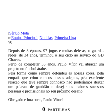
PAULO VÍTOR VAI
JOGAR NA ARÁBIA
SAUDITA
Sérgio Mota
Equipa Principal
,
Notícias
,
Primeira Liga
0
Depois de 3 épocas, 97 jogos e muitas defesas, o guarda-
redes, de 34 anos, terminou o seu ciclo ao serviço do GD
Chaves.
Perto de completar 35 anos, Paulo Vítor vai abraçar um
projeto no futebol árabe.
Pela forma como sempre defendeu as nossas cores, pela
empatia que criou com os nossos adeptos, pela excelente
relação que teve sempre connosco não poderíamos deixar
um palavra de gratidão e desejar os maiores sucessos
pessoais e profissionais no seu próximo desafio.
Obrigado e boa sorte, Paulo Vítor!
0
PARTILHAS