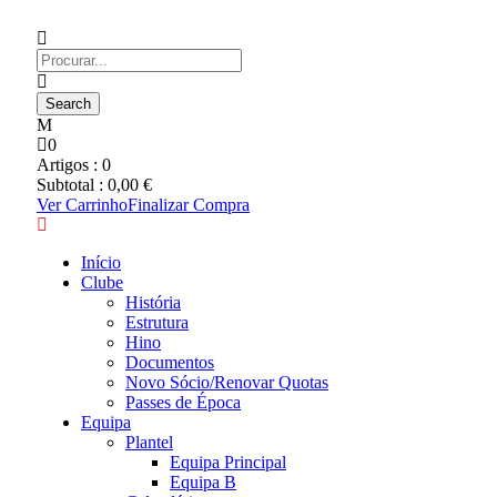
0
Artigos :
0
Subtotal :
0,00
€
Ver Carrinho
Finalizar Compra
Início
Clube
História
Estrutura
Hino
Documentos
Novo Sócio/Renovar Quotas
Passes de Época
Equipa
Plantel
Equipa Principal
Equipa B