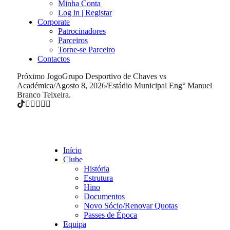
Minha Conta
Log in | Registar
Corporate
Patrocinadores
Parceiros
Torne-se Parceiro
Contactos
Próximo Jogo
Grupo Desportivo de Chaves vs
Académica
/
Agosto 8, 2026
/
Estádio Municipal Eng° Manuel
Branco Teixeira.
Início
Clube
História
Estrutura
Hino
Documentos
Novo Sócio/Renovar Quotas
Passes de Época
Equipa