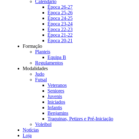
Calendário
Época 26-27
Época 25-26
Época 24-25
Época 23-24
Época 22-23
Época 21-22
Época 20-21
Formação
Planteis
Equipa B
Regulamentos
Modalidades
Judo
Futsal
Veteranos
Seniores
Juvenis
Iniciados
Infantis
Benjamins
Traquinas, Petizes e Pré-Iniciação
Voleibol
Notícias
Loja