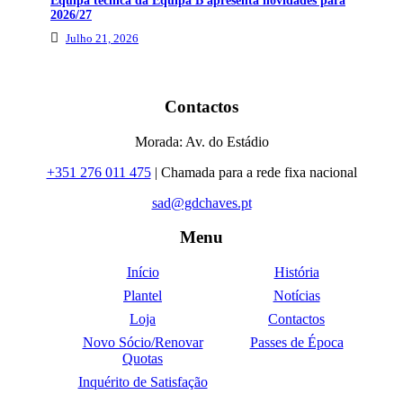
Equipa técnica da Equipa B apresenta novidades para
2026/27
Julho 21, 2026
Contactos
Morada: Av. do Estádio
+351 276 011 475
| Chamada para a rede fixa nacional
sad@gdchaves.pt
Menu
Início
História
Plantel
Notícias
Loja
Contactos
Novo Sócio/Renovar
Passes de Época
Quotas
Inquérito de Satisfação