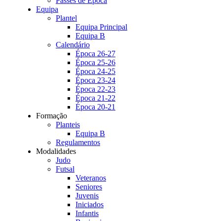
Passes de Época
Equipa
Plantel
Equipa Principal
Equipa B
Calendário
Época 26-27
Época 25-26
Época 24-25
Época 23-24
Época 22-23
Época 21-22
Época 20-21
Formação
Planteis
Equipa B
Regulamentos
Modalidades
Judo
Futsal
Veteranos
Seniores
Juvenis
Iniciados
Infantis