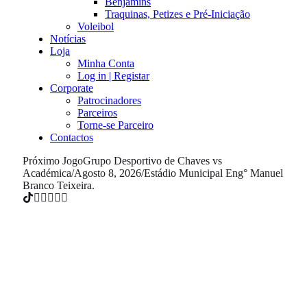
Benjamins
Traquinas, Petizes e Pré-Iniciação
Voleibol
Notícias
Loja
Minha Conta
Log in | Registar
Corporate
Patrocinadores
Parceiros
Torne-se Parceiro
Contactos
Próximo Jogo
Grupo Desportivo de Chaves vs
Académica
/
Agosto 8, 2026
/
Estádio Municipal Eng° Manuel
Branco Teixeira.