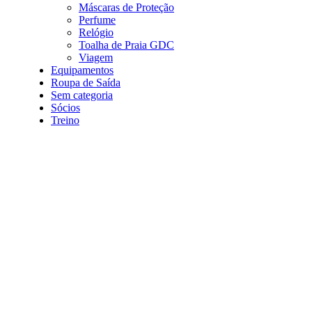
Máscaras de Proteção
Perfume
Relógio
Toalha de Praia GDC
Viagem
Equipamentos
Roupa de Saída
Sem categoria
Sócios
Treino