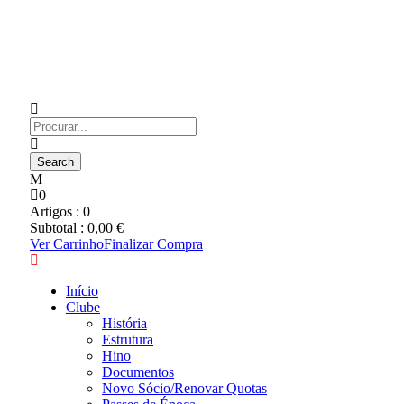
0
Artigos :
0
Subtotal :
0,00
€
Ver Carrinho
Finalizar Compra
Início
Clube
História
Estrutura
Hino
Documentos
Novo Sócio/Renovar Quotas