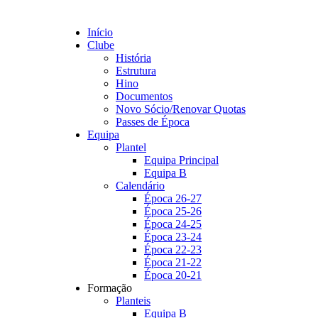
Início
Clube
História
Estrutura
Hino
Documentos
Novo Sócio/Renovar Quotas
Passes de Época
Equipa
Plantel
Equipa Principal
Equipa B
Calendário
Época 26-27
Época 25-26
Época 24-25
Época 23-24
Época 22-23
Época 21-22
Época 20-21
Formação
Planteis
Equipa B