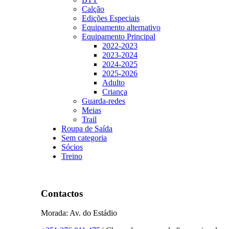
Calção
Edições Especiais
Equipamento alternativo
Equipamento Principal
2022-2023
2023-2024
2024-2025
2025-2026
Adulto
Criança
Guarda-redes
Meias
Trail
Roupa de Saída
Sem categoria
Sócios
Treino
Contactos
Morada: Av. do Estádio