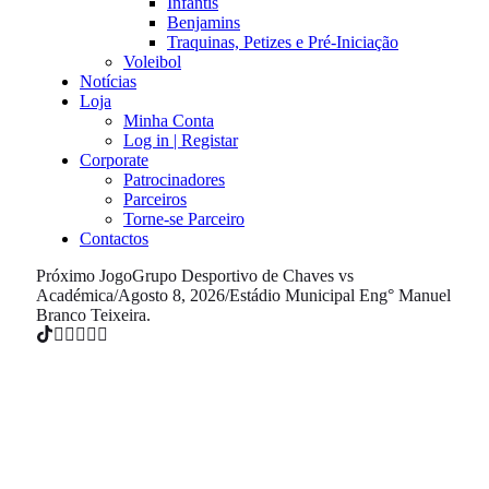
Infantis
Benjamins
Traquinas, Petizes e Pré-Iniciação
Voleibol
Notícias
Loja
Minha Conta
Log in | Registar
Corporate
Patrocinadores
Parceiros
Torne-se Parceiro
Contactos
Próximo Jogo
Grupo Desportivo de Chaves vs
Académica
/
Agosto 8, 2026
/
Estádio Municipal Eng° Manuel
Branco Teixeira.