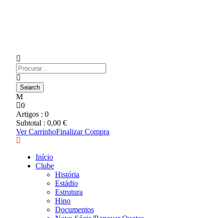
0
Artigos :
0
Subtotal :
0,00
€
Ver Carrinho
Finalizar Compra
Início
Clube
História
Estádio
Estrutura
Hino
Documentos