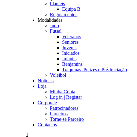
Planteis
Equipa B
Regulamentos
Modalidades
Judo
Futsal
Veteranos
Seniores
Juvenis
Iniciados
Infantis
Benjamins
Traquinas, Petizes e Pré-Iniciação
Voleibol
Notícias
Loja
Minha Conta
Log in | Registar
Corporate
Patrocinadores
Parceiros
Torne-se Parceiro
Contactos