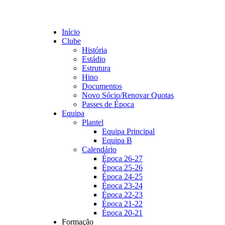
Início
Clube
História
Estádio
Estrutura
Hino
Documentos
Novo Sócio/Renovar Quotas
Passes de Época
Equipa
Plantel
Equipa Principal
Equipa B
Calendário
Época 26-27
Época 25-26
Época 24-25
Época 23-24
Época 22-23
Época 21-22
Época 20-21
Formação