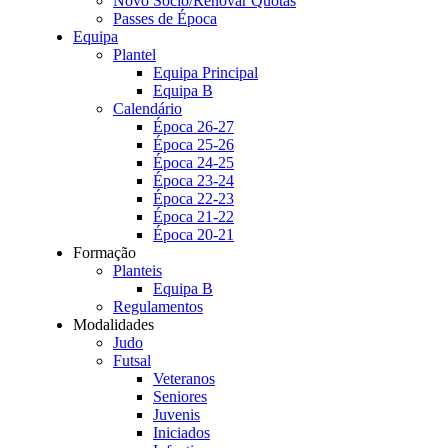
Novo Sócio/Renovar Quotas
Passes de Época
Equipa
Plantel
Equipa Principal
Equipa B
Calendário
Época 26-27
Época 25-26
Época 24-25
Época 23-24
Época 22-23
Época 21-22
Época 20-21
Formação
Planteis
Equipa B
Regulamentos
Modalidades
Judo
Futsal
Veteranos
Seniores
Juvenis
Iniciados