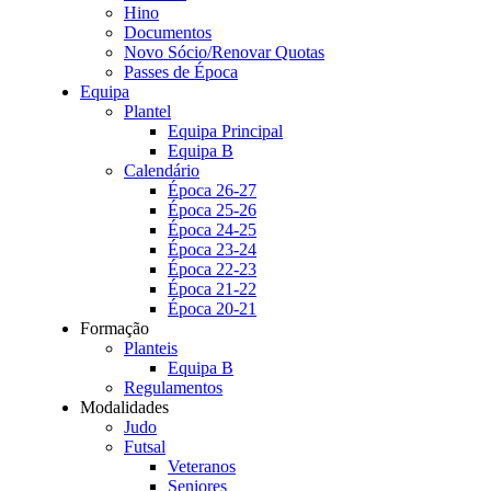
Hino
Documentos
Novo Sócio/Renovar Quotas
Passes de Época
Equipa
Plantel
Equipa Principal
Equipa B
Calendário
Época 26-27
Época 25-26
Época 24-25
Época 23-24
Época 22-23
Época 21-22
Época 20-21
Formação
Planteis
Equipa B
Regulamentos
Modalidades
Judo
Futsal
Veteranos
Seniores