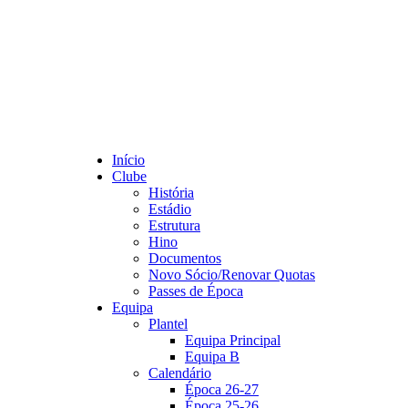
Início
Clube
História
Estádio
Estrutura
Hino
Documentos
Novo Sócio/Renovar Quotas
Passes de Época
Equipa
Plantel
Equipa Principal
Equipa B
Calendário
Época 26-27
Época 25-26