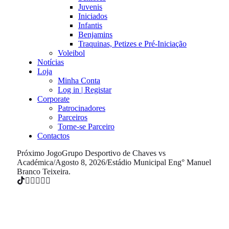
Juvenis
Iniciados
Infantis
Benjamins
Traquinas, Petizes e Pré-Iniciação
Voleibol
Notícias
Loja
Minha Conta
Log in | Registar
Corporate
Patrocinadores
Parceiros
Torne-se Parceiro
Contactos
Próximo Jogo
Grupo Desportivo de Chaves vs
Académica
/
Agosto 8, 2026
/
Estádio Municipal Eng° Manuel
Branco Teixeira.