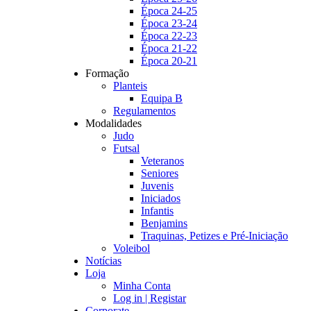
Época 24-25
Época 23-24
Época 22-23
Época 21-22
Época 20-21
Formação
Planteis
Equipa B
Regulamentos
Modalidades
Judo
Futsal
Veteranos
Seniores
Juvenis
Iniciados
Infantis
Benjamins
Traquinas, Petizes e Pré-Iniciação
Voleibol
Notícias
Loja
Minha Conta
Log in | Registar
Corporate