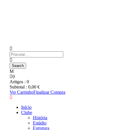
0
Artigos :
0
Subtotal :
0,00
€
Ver Carrinho
Finalizar Compra
Início
Clube
História
Estádio
Estrutura