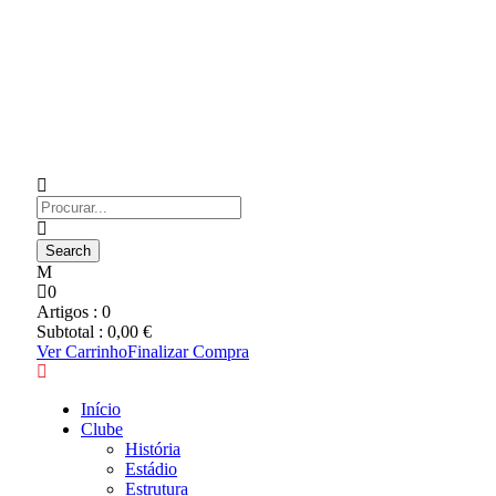
0
Artigos :
0
Subtotal :
0,00
€
Ver Carrinho
Finalizar Compra
Início
Clube
História
Estádio
Estrutura