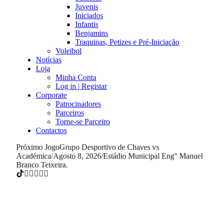
Juvenis
Iniciados
Infantis
Benjamins
Traquinas, Petizes e Pré-Iniciação
Voleibol
Notícias
Loja
Minha Conta
Log in | Registar
Corporate
Patrocinadores
Parceiros
Torne-se Parceiro
Contactos
Próximo Jogo
Grupo Desportivo de Chaves vs
Académica
/
Agosto 8, 2026
/
Estádio Municipal Eng° Manuel
Branco Teixeira.