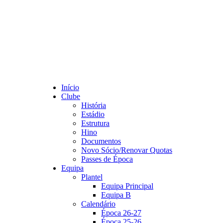
Início
Clube
História
Estádio
Estrutura
Hino
Documentos
Novo Sócio/Renovar Quotas
Passes de Época
Equipa
Plantel
Equipa Principal
Equipa B
Calendário
Época 26-27
Época 25-26