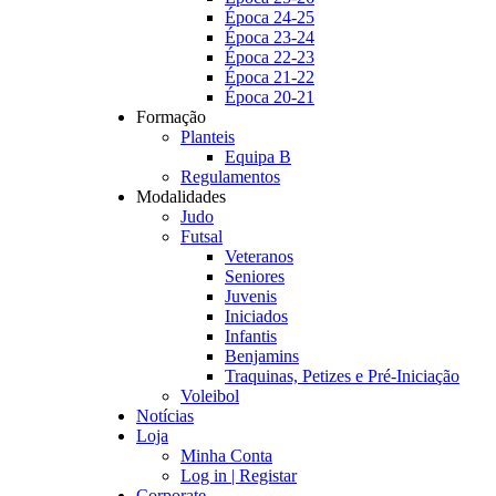
Época 24-25
Época 23-24
Época 22-23
Época 21-22
Época 20-21
Formação
Planteis
Equipa B
Regulamentos
Modalidades
Judo
Futsal
Veteranos
Seniores
Juvenis
Iniciados
Infantis
Benjamins
Traquinas, Petizes e Pré-Iniciação
Voleibol
Notícias
Loja
Minha Conta
Log in | Registar
Corporate