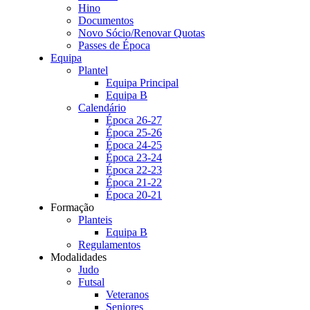
Hino
Documentos
Novo Sócio/Renovar Quotas
Passes de Época
Equipa
Plantel
Equipa Principal
Equipa B
Calendário
Época 26-27
Época 25-26
Época 24-25
Época 23-24
Época 22-23
Época 21-22
Época 20-21
Formação
Planteis
Equipa B
Regulamentos
Modalidades
Judo
Futsal
Veteranos
Seniores