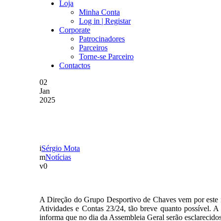
Loja
Minha Conta
Log in | Registar
Corporate
Patrocinadores
Parceiros
Torne-se Parceiro
Contactos
02
Jan
2025
COMUNICADO DA DIRE
Sérgio Mota
Notícias
0
A Direção do Grupo Desportivo de Chaves vem por este me
Atividades e Contas 23/24, tão breve quanto possível. A
informa que no dia da Assembleia Geral serão esclarecidos