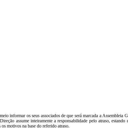
ÇÃO DO GD CHAVES
io informar os seus associados de que será marcada a Assembleia Ger
 Direção assume inteiramente a responsabilidade pelo atraso, estando 
 os motivos na base do referido atraso.