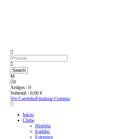
0
Artigos :
0
Subtotal :
0,00
€
Ver Carrinho
Finalizar Compra
Início
Clube
História
Estádio
Estrutura