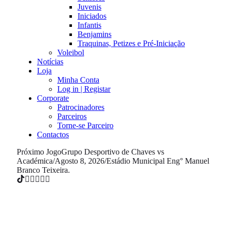
Juvenis
Iniciados
Infantis
Benjamins
Traquinas, Petizes e Pré-Iniciação
Voleibol
Notícias
Loja
Minha Conta
Log in | Registar
Corporate
Patrocinadores
Parceiros
Torne-se Parceiro
Contactos
Próximo Jogo
Grupo Desportivo de Chaves vs
Académica
/
Agosto 8, 2026
/
Estádio Municipal Eng° Manuel
Branco Teixeira.