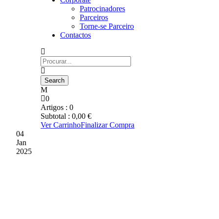
Patrocinadores
Parceiros
Torne-se Parceiro
Contactos
0
Artigos :
0
Subtotal :
0,00
€
Ver Carrinho
Finalizar Compra
04
Jan
2025
GD CHAVES
DERROTADO EM CASA
(0-1)