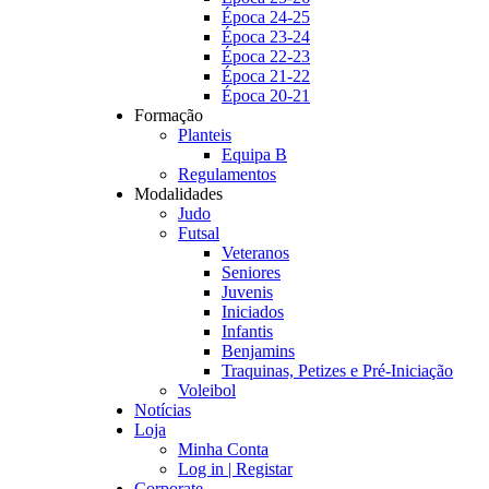
Época 24-25
Época 23-24
Época 22-23
Época 21-22
Época 20-21
Formação
Planteis
Equipa B
Regulamentos
Modalidades
Judo
Futsal
Veteranos
Seniores
Juvenis
Iniciados
Infantis
Benjamins
Traquinas, Petizes e Pré-Iniciação
Voleibol
Notícias
Loja
Minha Conta
Log in | Registar
Corporate