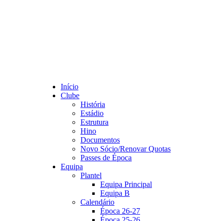
Início
Clube
História
Estádio
Estrutura
Hino
Documentos
Novo Sócio/Renovar Quotas
Passes de Época
Equipa
Plantel
Equipa Principal
Equipa B
Calendário
Época 26-27
Época 25-26