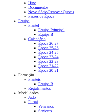
Hino
Documentos
Novo Sócio/Renovar Quotas
Passes de Época
Equipa
Plantel
Equipa Principal
Equipa B
Calendário
Época 26-27
Época 25-26
Época 24-25
Época 23-24
Época 22-23
Época 21-22
Época 20-21
Formação
Planteis
Equipa B
Regulamentos
Modalidades
Judo
Futsal
Veteranos
Seniores