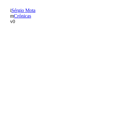
Sérgio Mota
Crónicas
0