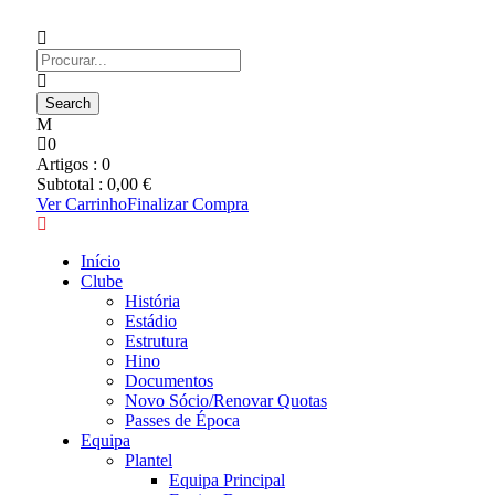
0
Artigos :
0
Subtotal :
0,00
€
Ver Carrinho
Finalizar Compra
Início
Clube
História
Estádio
Estrutura
Hino
Documentos
Novo Sócio/Renovar Quotas
Passes de Época
Equipa
Plantel
Equipa Principal