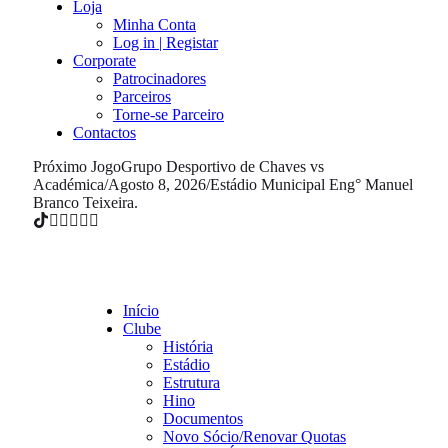
Loja
Minha Conta
Log in | Registar
Corporate
Patrocinadores
Parceiros
Torne-se Parceiro
Contactos
Próximo Jogo
Grupo Desportivo de Chaves vs
Académica
/
Agosto 8, 2026
/
Estádio Municipal Eng° Manuel
Branco Teixeira.
Início
Clube
História
Estádio
Estrutura
Hino
Documentos
Novo Sócio/Renovar Quotas