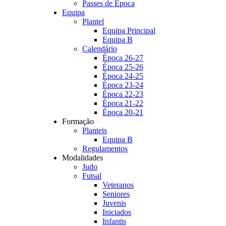
Passes de Época
Equipa
Plantel
Equipa Principal
Equipa B
Calendário
Época 26-27
Época 25-26
Época 24-25
Época 23-24
Época 22-23
Época 21-22
Época 20-21
Formação
Planteis
Equipa B
Regulamentos
Modalidades
Judo
Futsal
Veteranos
Seniores
Juvenis
Iniciados
Infantis