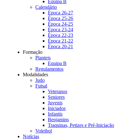
Equipa B
Calendário
Época 26-27
Época 25-26
Época 24-25
Época 23-24
Época 22-23
Época 21-22
Época 20-21
Formação
Planteis
Equipa B
Regulamentos
Modalidades
Judo
Futsal
Veteranos
Seniores
Juvenis
Iniciados
Infantis
Benjamins
Traquinas, Petizes e Pré-Iniciação
Voleibol
Notícias