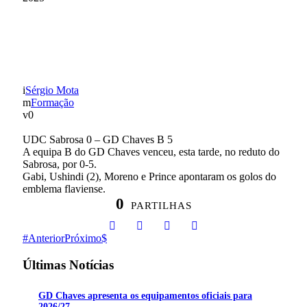
EQUIPA B GOLEOU
SABROSA
Sérgio Mota
Formação
0
UDC Sabrosa 0 – GD Chaves B 5
A equipa B do GD Chaves venceu, esta tarde, no reduto do
Sabrosa, por 0-5.
Gabi, Ushindi (2), Moreno e Prince apontaram os golos do
emblema flaviense.
0
PARTILHAS
Anterior
Próximo
Últimas Notícias
GD Chaves apresenta os equipamentos oficiais para
2026/27