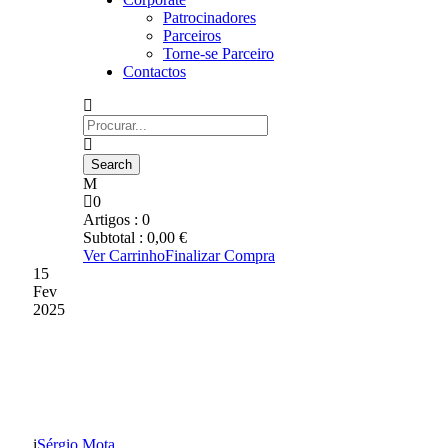
Patrocinadores
Parceiros
Torne-se Parceiro
Contactos
0
Artigos :
0
Subtotal :
0,00
€
Ver Carrinho
Finalizar Compra
15
Fev
2025
NOTA DE PESAR POR
PINTO DA COSTA
Sérgio Mota