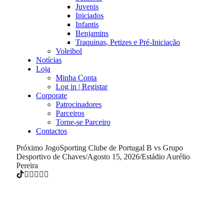
Juvenis
Iniciados
Infantis
Benjamins
Traquinas, Petizes e Pré-Iniciação
Voleibol
Notícias
Loja
Minha Conta
Log in | Registar
Corporate
Patrocinadores
Parceiros
Torne-se Parceiro
Contactos
Próximo Jogo
Sporting Clube de Portugal B vs Grupo
Desportivo de Chaves
/
Agosto 15, 2026
/
Estádio Aurélio
Pereira