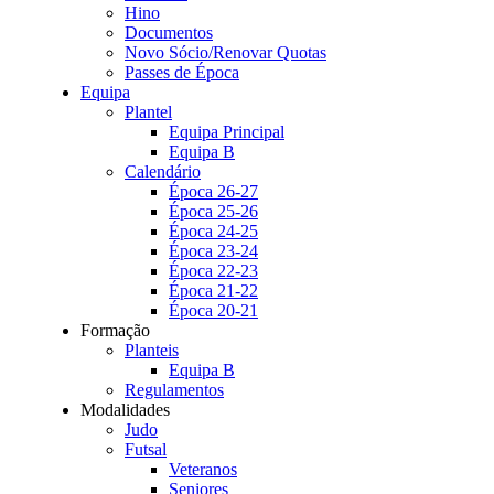
Hino
Documentos
Novo Sócio/Renovar Quotas
Passes de Época
Equipa
Plantel
Equipa Principal
Equipa B
Calendário
Época 26-27
Época 25-26
Época 24-25
Época 23-24
Época 22-23
Época 21-22
Época 20-21
Formação
Planteis
Equipa B
Regulamentos
Modalidades
Judo
Futsal
Veteranos
Seniores