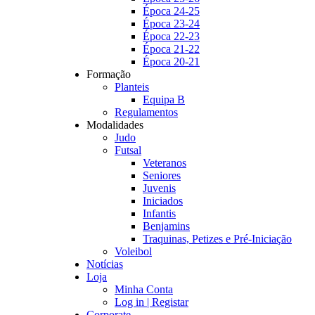
Época 24-25
Época 23-24
Época 22-23
Época 21-22
Época 20-21
Formação
Planteis
Equipa B
Regulamentos
Modalidades
Judo
Futsal
Veteranos
Seniores
Juvenis
Iniciados
Infantis
Benjamins
Traquinas, Petizes e Pré-Iniciação
Voleibol
Notícias
Loja
Minha Conta
Log in | Registar
Corporate