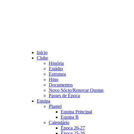
Início
Clube
História
Estádio
Estrutura
Hino
Documentos
Novo Sócio/Renovar Quotas
Passes de Época
Equipa
Plantel
Equipa Principal
Equipa B
Calendário
Época 26-27
Época 25-26