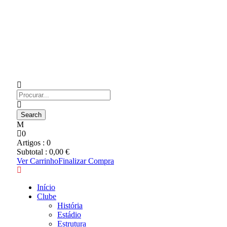
0
Artigos :
0
Subtotal :
0,00
€
Ver Carrinho
Finalizar Compra
Início
Clube
História
Estádio
Estrutura