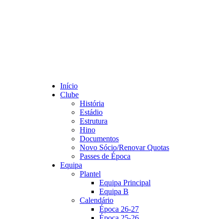
Início
Clube
História
Estádio
Estrutura
Hino
Documentos
Novo Sócio/Renovar Quotas
Passes de Época
Equipa
Plantel
Equipa Principal
Equipa B
Calendário
Época 26-27
Época 25-26