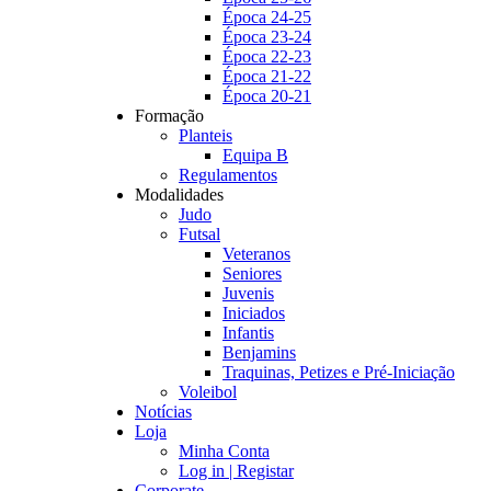
Época 24-25
Época 23-24
Época 22-23
Época 21-22
Época 20-21
Formação
Planteis
Equipa B
Regulamentos
Modalidades
Judo
Futsal
Veteranos
Seniores
Juvenis
Iniciados
Infantis
Benjamins
Traquinas, Petizes e Pré-Iniciação
Voleibol
Notícias
Loja
Minha Conta
Log in | Registar
Corporate