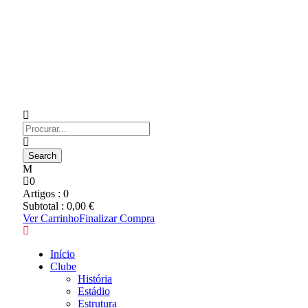
0
Artigos :
0
Subtotal :
0,00
€
Ver Carrinho
Finalizar Compra
Início
Clube
História
Estádio
Estrutura