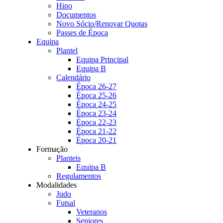
Hino
Documentos
Novo Sócio/Renovar Quotas
Passes de Época
Equipa
Plantel
Equipa Principal
Equipa B
Calendário
Época 26-27
Época 25-26
Época 24-25
Época 23-24
Época 22-23
Época 21-22
Época 20-21
Formação
Planteis
Equipa B
Regulamentos
Modalidades
Judo
Futsal
Veteranos
Seniores