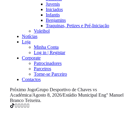
Juvenis
Iniciados
Infantis
Benjamins
Traquinas, Petizes e Pré-Iniciação
Voleibol
Notícias
Loja
Minha Conta
Log in | Registar
Corporate
Patrocinadores
Parceiros
Torne-se Parceiro
Contactos
Próximo Jogo
Grupo Desportivo de Chaves vs
Académica
/
Agosto 8, 2026
/
Estádio Municipal Eng° Manuel
Branco Teixeira.