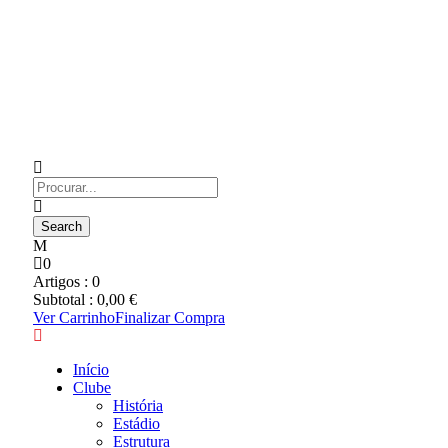
0
Artigos :
0
Subtotal :
0,00
€
Ver Carrinho
Finalizar Compra
Início
Clube
História
Estádio
Estrutura