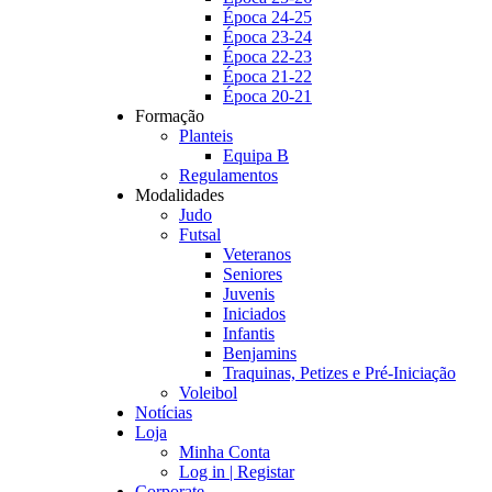
Época 24-25
Época 23-24
Época 22-23
Época 21-22
Época 20-21
Formação
Planteis
Equipa B
Regulamentos
Modalidades
Judo
Futsal
Veteranos
Seniores
Juvenis
Iniciados
Infantis
Benjamins
Traquinas, Petizes e Pré-Iniciação
Voleibol
Notícias
Loja
Minha Conta
Log in | Registar
Corporate