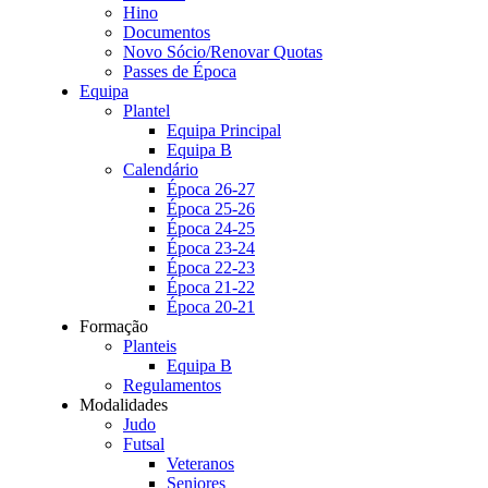
Hino
Documentos
Novo Sócio/Renovar Quotas
Passes de Época
Equipa
Plantel
Equipa Principal
Equipa B
Calendário
Época 26-27
Época 25-26
Época 24-25
Época 23-24
Época 22-23
Época 21-22
Época 20-21
Formação
Planteis
Equipa B
Regulamentos
Modalidades
Judo
Futsal
Veteranos
Seniores