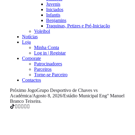
Juvenis
Iniciados
Infantis
Benjamins
Traquinas, Petizes e Pré-Iniciação
Voleibol
Notícias
Loja
Minha Conta
Log in | Registar
Corporate
Patrocinadores
Parceiros
Torne-se Parceiro
Contactos
Próximo Jogo
Grupo Desportivo de Chaves vs
Académica
/
Agosto 8, 2026
/
Estádio Municipal Eng° Manuel
Branco Teixeira.