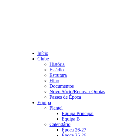
Início
Clube
História
Estádio
Estrutura
Hino
Documentos
Novo Sócio/Renovar Quotas
Passes de Época
Equipa
Plantel
Equipa Principal
Equipa B
Calendário
Época 26-27
Época 25-26