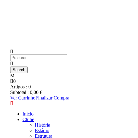
0
Artigos :
0
Subtotal :
0,00
€
Ver Carrinho
Finalizar Compra
Início
Clube
História
Estádio
Estrutura