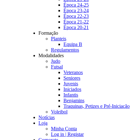
Época 24-25
Época 23-24
Época 22-23
Época 21-22
Época 20-21
Formação
Planteis
Equipa B
Regulamentos
Modalidades
Judo
Futsal
Veteranos
Seniores
Juvenis
Iniciados
Infantis
Benjamins
Traquinas, Petizes e Pré-Iniciação
Voleibol
Notícias
Loja
Minha Conta
Log in | Registar
Corporate