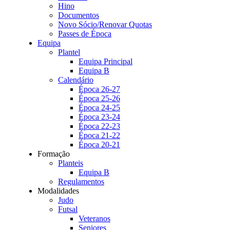
Hino
Documentos
Novo Sócio/Renovar Quotas
Passes de Época
Equipa
Plantel
Equipa Principal
Equipa B
Calendário
Época 26-27
Época 25-26
Época 24-25
Época 23-24
Época 22-23
Época 21-22
Época 20-21
Formação
Planteis
Equipa B
Regulamentos
Modalidades
Judo
Futsal
Veteranos
Seniores