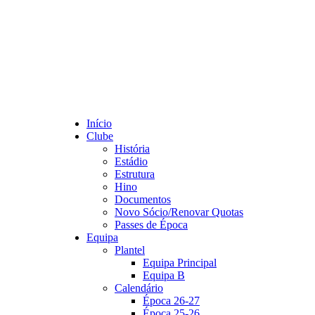
Início
Clube
História
Estádio
Estrutura
Hino
Documentos
Novo Sócio/Renovar Quotas
Passes de Época
Equipa
Plantel
Equipa Principal
Equipa B
Calendário
Época 26-27
Época 25-26