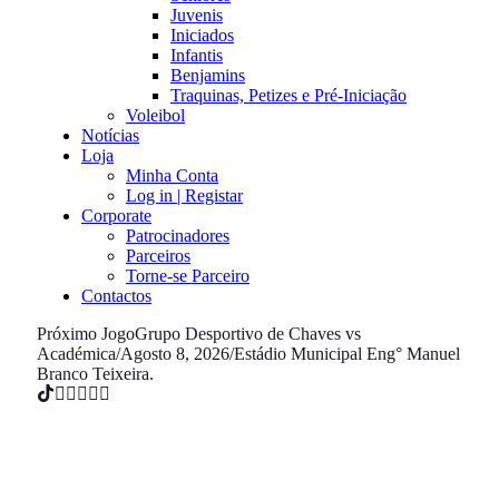
Juvenis
Iniciados
Infantis
Benjamins
Traquinas, Petizes e Pré-Iniciação
Voleibol
Notícias
Loja
Minha Conta
Log in | Registar
Corporate
Patrocinadores
Parceiros
Torne-se Parceiro
Contactos
Próximo Jogo
Grupo Desportivo de Chaves vs
Académica
/
Agosto 8, 2026
/
Estádio Municipal Eng° Manuel
Branco Teixeira.