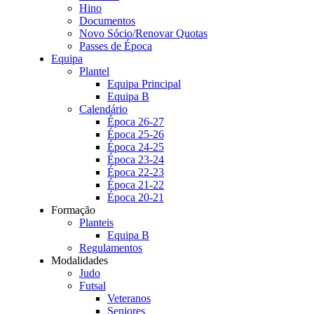
Hino
Documentos
Novo Sócio/Renovar Quotas
Passes de Época
Equipa
Plantel
Equipa Principal
Equipa B
Calendário
Época 26-27
Época 25-26
Época 24-25
Época 23-24
Época 22-23
Época 21-22
Época 20-21
Formação
Planteis
Equipa B
Regulamentos
Modalidades
Judo
Futsal
Veteranos
Seniores