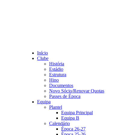
Início
Clube
História
Estádio
Estrutura
Hino
Documentos
Novo Sócio/Renovar Quotas
Passes de Época
Equipa
Plantel
Equipa Principal
Equipa B
Calendário
Época 26-27
Época 25-26