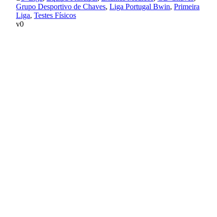
Grupo Desportivo de Chaves
,
Liga Portugal Bwin
,
Primeira
Liga
,
Testes Físicos
0