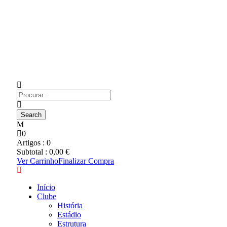
0
Artigos :
0
Subtotal :
0,00
€
Ver Carrinho
Finalizar Compra
Início
Clube
História
Estádio
Estrutura