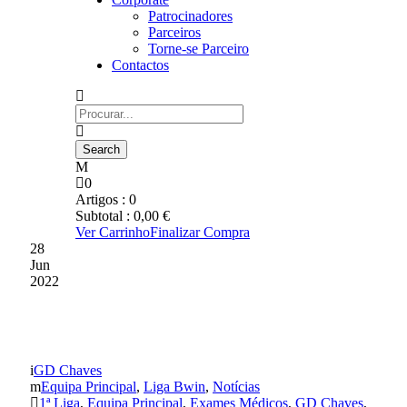
Patrocinadores
Parceiros
Torne-se Parceiro
Contactos
0
Artigos :
0
Subtotal :
0,00
€
Ver Carrinho
Finalizar Compra
28
Jun
2022
Estamos de Regresso
GD Chaves
Equipa Principal
,
Liga Bwin
,
Notícias
1ª Liga
,
Equipa Principal
,
Exames Médicos
,
GD Chaves
,