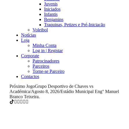
Juvenis
Iniciados
Infantis
Benjamins
Traquinas, Petizes e Pré-Iniciação
Voleibol
Notícias
Loja
Minha Conta
Log in | Registar
Corporate
Patrocinadores
Parceiros
Torne-se Parceiro
Contactos
Próximo Jogo
Grupo Desportivo de Chaves vs
Académica
/
Agosto 8, 2026
/
Estádio Municipal Eng° Manuel
Branco Teixeira.