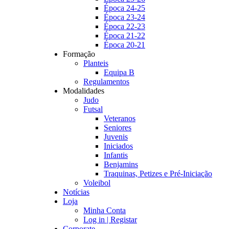
Época 24-25
Época 23-24
Época 22-23
Época 21-22
Época 20-21
Formação
Planteis
Equipa B
Regulamentos
Modalidades
Judo
Futsal
Veteranos
Seniores
Juvenis
Iniciados
Infantis
Benjamins
Traquinas, Petizes e Pré-Iniciação
Voleibol
Notícias
Loja
Minha Conta
Log in | Registar
Corporate