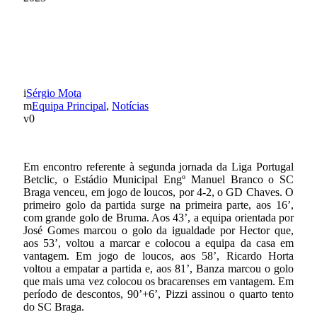
GD CHAVES 2 SC BRAGA
4
Sérgio Mota
Equipa Principal
,
Notícias
0
Em encontro referente à segunda jornada da Liga Portugal
Betclic, o Estádio Municipal Engº Manuel Branco o SC
Braga venceu, em jogo de loucos, por 4-2, o GD Chaves. O
primeiro golo da partida surge na primeira parte, aos 16’,
com grande golo de Bruma. Aos 43’, a equipa orientada por
José Gomes marcou o golo da igualdade por Hector que,
aos 53’, voltou a marcar e colocou a equipa da casa em
vantagem. Em jogo de loucos, aos 58’, Ricardo Horta
voltou a empatar a partida e, aos 81’, Banza marcou o golo
que mais uma vez colocou os bracarenses em vantagem. Em
período de descontos, 90’+6’, Pizzi assinou o quarto tento
do SC Braga.