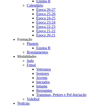
Equipa B
Calendário
Época 26-27
Época 25-26
Época 24-25
Época 23-24
Época 22-23
Época 21-22
Época 20-21
Formação
Planteis
Equipa B
Regulamentos
Modalidades
Judo
Futsal
Veteranos
Seniores
Juvenis
Iniciados
Infantis
Benjamins
Traquinas, Petizes e Pré-Iniciação
Voleibol
Notícias