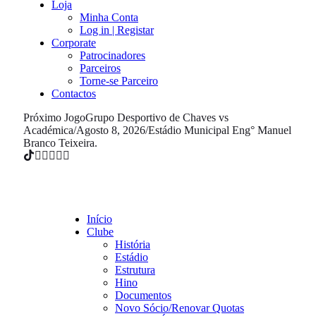
Loja
Minha Conta
Log in | Registar
Corporate
Patrocinadores
Parceiros
Torne-se Parceiro
Contactos
Próximo Jogo
Grupo Desportivo de Chaves vs
Académica
/
Agosto 8, 2026
/
Estádio Municipal Eng° Manuel
Branco Teixeira.
Início
Clube
História
Estádio
Estrutura
Hino
Documentos
Novo Sócio/Renovar Quotas