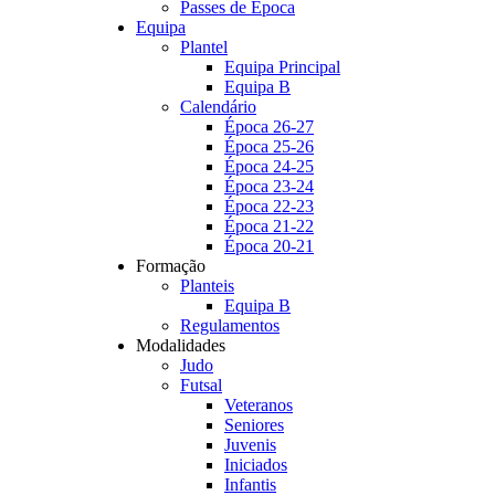
Passes de Época
Equipa
Plantel
Equipa Principal
Equipa B
Calendário
Época 26-27
Época 25-26
Época 24-25
Época 23-24
Época 22-23
Época 21-22
Época 20-21
Formação
Planteis
Equipa B
Regulamentos
Modalidades
Judo
Futsal
Veteranos
Seniores
Juvenis
Iniciados
Infantis