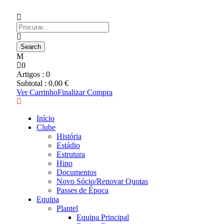
0
Artigos :
0
Subtotal :
0,00
€
Ver Carrinho
Finalizar Compra
Início
Clube
História
Estádio
Estrutura
Hino
Documentos
Novo Sócio/Renovar Quotas
Passes de Época
Equipa
Plantel
Equipa Principal