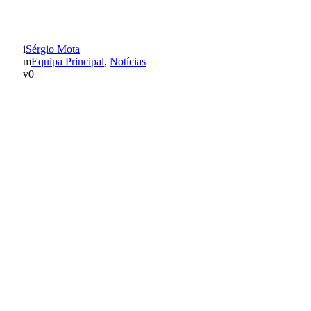
GDC
Sérgio Mota
Equipa Principal
,
Notícias
0