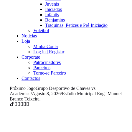
Juvenis
Iniciados
Infantis
Benjamins
Traquinas, Petizes e Pré-Iniciação
Voleibol
Notícias
Loja
Minha Conta
Log in | Registar
Corporate
Patrocinadores
Parceiros
Torne-se Parceiro
Contactos
Próximo Jogo
Grupo Desportivo de Chaves vs
Académica
/
Agosto 8, 2026
/
Estádio Municipal Eng° Manuel
Branco Teixeira.