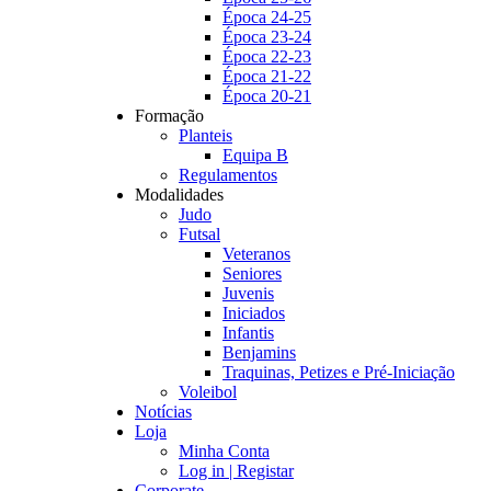
Época 24-25
Época 23-24
Época 22-23
Época 21-22
Época 20-21
Formação
Planteis
Equipa B
Regulamentos
Modalidades
Judo
Futsal
Veteranos
Seniores
Juvenis
Iniciados
Infantis
Benjamins
Traquinas, Petizes e Pré-Iniciação
Voleibol
Notícias
Loja
Minha Conta
Log in | Registar
Corporate