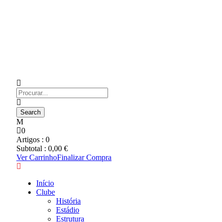
0
Artigos :
0
Subtotal :
0,00
€
Ver Carrinho
Finalizar Compra
Início
Clube
História
Estádio
Estrutura