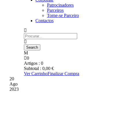
Patrocinadores
Parceiros
Torne-se Parceiro
Contactos
0
Artigos :
0
Subtotal :
0,00
€
Ver Carrinho
Finalizar Compra
20
Ago
2023
JOÃO CORREIA
ATINGIU 100 JOGOS
COM A CAMISOLA DO