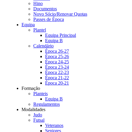
Hino
Documentos
Novo Sócio/Renovar Quotas
Passes de Época
Equipa
Plantel
Equipa Principal
Equipa B
Calendário
Época 26-27
Época 25-26
Época 24-25
Época 23-24
Época 22-23
Época 21-22
Época 20-21
Formação
Planteis
Equipa B
Regulamentos
Modalidades
Judo
Futsal
Veteranos
Seniores