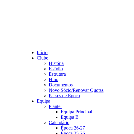
Início
Clube
História
Estádio
Estrutura
Hino
Documentos
Novo Sócio/Renovar Quotas
Passes de Época
Equipa
Plantel
Equipa Principal
Equipa B
Calendário
Época 26-27
Época 25-26