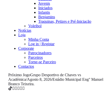
Juvenis
Iniciados
Infantis
Benjamins
Traquinas, Petizes e Pré-Iniciação
Voleibol
Notícias
Loja
Minha Conta
Log in | Registar
Corporate
Patrocinadores
Parceiros
Torne-se Parceiro
Contactos
Próximo Jogo
Grupo Desportivo de Chaves vs
Académica
/
Agosto 8, 2026
/
Estádio Municipal Eng° Manuel
Branco Teixeira.