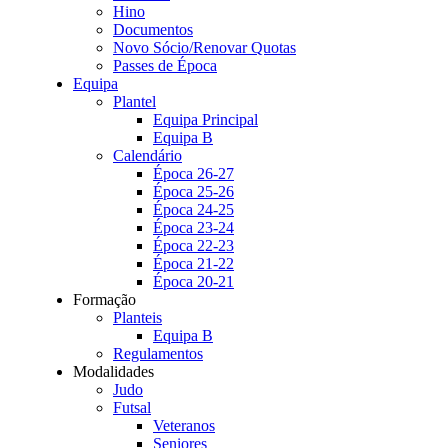
Hino
Documentos
Novo Sócio/Renovar Quotas
Passes de Época
Equipa
Plantel
Equipa Principal
Equipa B
Calendário
Época 26-27
Época 25-26
Época 24-25
Época 23-24
Época 22-23
Época 21-22
Época 20-21
Formação
Planteis
Equipa B
Regulamentos
Modalidades
Judo
Futsal
Veteranos
Seniores