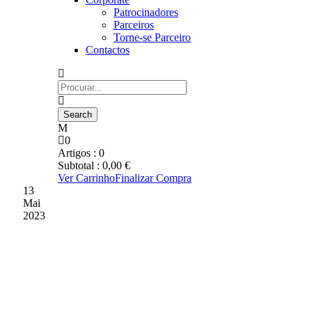
Patrocinadores
Parceiros
Torne-se Parceiro
Contactos
0
Artigos :
0
Subtotal :
0,00
€
Ver Carrinho
Finalizar Compra
13
Mai
2023
GD CHAVES A 1 PONTO
DA MELHOR MARCA
PONTUAL