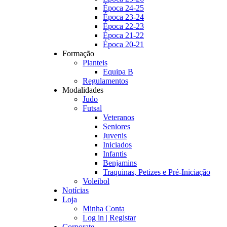
Época 24-25
Época 23-24
Época 22-23
Época 21-22
Época 20-21
Formação
Planteis
Equipa B
Regulamentos
Modalidades
Judo
Futsal
Veteranos
Seniores
Juvenis
Iniciados
Infantis
Benjamins
Traquinas, Petizes e Pré-Iniciação
Voleibol
Notícias
Loja
Minha Conta
Log in | Registar
Corporate