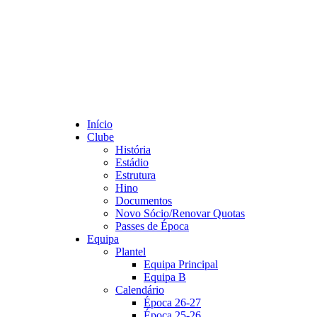
Início
Clube
História
Estádio
Estrutura
Hino
Documentos
Novo Sócio/Renovar Quotas
Passes de Época
Equipa
Plantel
Equipa Principal
Equipa B
Calendário
Época 26-27
Época 25-26