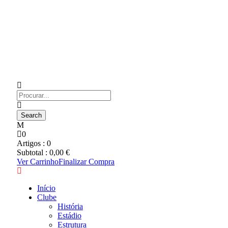
0
Artigos :
0
Subtotal :
0,00
€
Ver Carrinho
Finalizar Compra
Início
Clube
História
Estádio
Estrutura