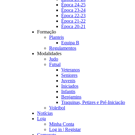
Época 24-25
Época 23-24
Época 22-23
Época 21-22
Época 20-21
Formação
Planteis
Equipa B
Regulamentos
Modalidades
Judo
Futsal
Veteranos
Seniores
Juvenis
Iniciados
Infantis
Benjamins
Traquinas, Petizes e Pré-Iniciação
Voleibol
Notícias
Loja
Minha Conta
Log in | Registar
Corporate