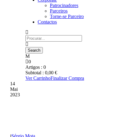
Patrocinadores
Parceiros
Torne-se Parceiro
Contactos
0
Artigos :
0
Subtotal :
0,00
€
Ver Carrinho
Finalizar Compra
14
Mai
2023
SUB-15: GD CHAVES 8
CASAENSE 1
Sérgio Mota