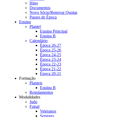
Hino
Documentos
Novo Sócio/Renovar Quotas
Passes de Época
Equipa
Plantel
Equipa Principal
Equipa B
Calendário
Época 26-27
Época 25-26
Época 24-25
Época 23-24
Época 22-23
Época 21-22
Época 20-21
Formação
Planteis
Equipa B
Regulamentos
Modalidades
Judo
Futsal
Veteranos
Seniores