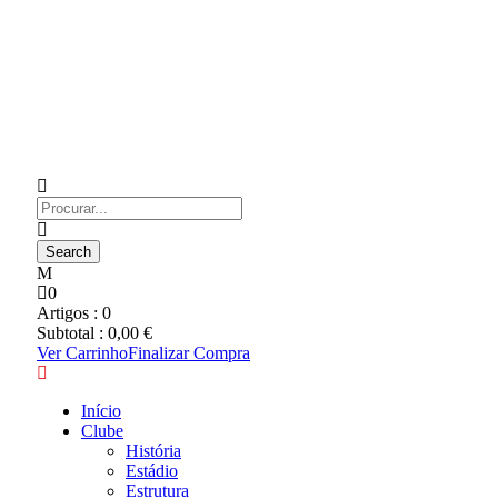
0
Artigos :
0
Subtotal :
0,00
€
Ver Carrinho
Finalizar Compra
Início
Clube
História
Estádio
Estrutura