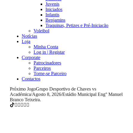
Juvenis
Iniciados
Infantis
Benjamins
Traquinas, Petizes e Pré-Iniciação
Voleibol
Notícias
Loja
Minha Conta
Log in | Registar
Corporate
Patrocinadores
Parceiros
Torne-se Parceiro
Contactos
Próximo Jogo
Grupo Desportivo de Chaves vs
Académica
/
Agosto 8, 2026
/
Estádio Municipal Eng° Manuel
Branco Teixeira.