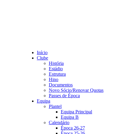
Início
Clube
História
Estádio
Estrutura
Hino
Documentos
Novo Sócio/Renovar Quotas
Passes de Época
Equipa
Plantel
Equipa Principal
Equipa B
Calendário
Época 26-27
Época 25-26