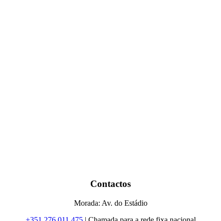
Contactos
Morada: Av. do Estádio
+351 276 011 475
| Chamada para a rede fixa nacional