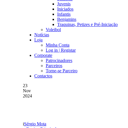
Juvenis
Iniciados
Infantis
Benjamins
Traquinas, Petizes e Pré-Iniciação
Voleibol
Notícias
Loja
Minha Conta
Log in | Registar
Corporate
Patrocinadores
Parceiros
Torne-se Parceiro
Contactos
23
Nov
2024
HOJE É DIA DE TAÇA 
Sérgio Mota