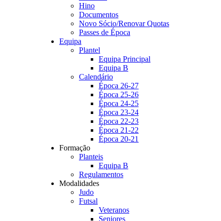
Hino
Documentos
Novo Sócio/Renovar Quotas
Passes de Época
Equipa
Plantel
Equipa Principal
Equipa B
Calendário
Época 26-27
Época 25-26
Época 24-25
Época 23-24
Época 22-23
Época 21-22
Época 20-21
Formação
Planteis
Equipa B
Regulamentos
Modalidades
Judo
Futsal
Veteranos
Seniores