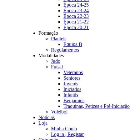
Época 24-25
Época 23-24
Época 22-23
Época 21-22
Época 20-21
Formação
Planteis
Equipa B
Regulamentos
Modalidades
Judo
Futsal
Veteranos
Seniores
Juvenis
Iniciados
Infantis
Benjamins
Traquinas, Petizes e Pré-Iniciação
Voleibol
Notícias
Loja
Minha Conta
Log in | Registar
Corporate