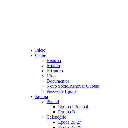
Início
Clube
História
Estádio
Estrutura
Hino
Documentos
Novo Sócio/Renovar Quotas
Passes de Época
Equipa
Plantel
Equipa Principal
Equipa B
Calendário
Época 26-27
Época 25-26