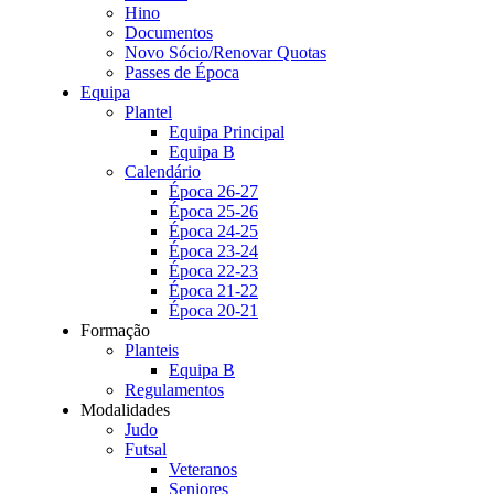
Hino
Documentos
Novo Sócio/Renovar Quotas
Passes de Época
Equipa
Plantel
Equipa Principal
Equipa B
Calendário
Época 26-27
Época 25-26
Época 24-25
Época 23-24
Época 22-23
Época 21-22
Época 20-21
Formação
Planteis
Equipa B
Regulamentos
Modalidades
Judo
Futsal
Veteranos
Seniores