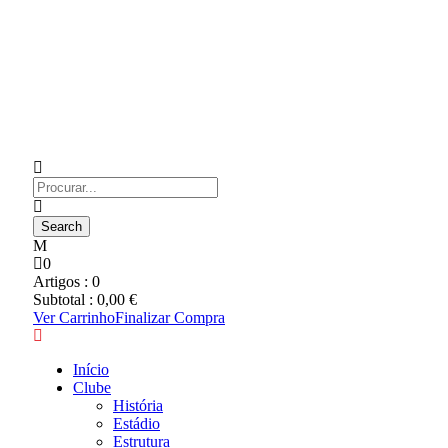
0
Artigos :
0
Subtotal :
0,00
€
Ver Carrinho
Finalizar Compra
Início
Clube
História
Estádio
Estrutura