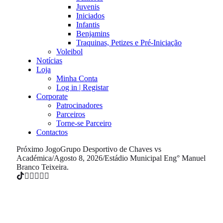
Juvenis
Iniciados
Infantis
Benjamins
Traquinas, Petizes e Pré-Iniciação
Voleibol
Notícias
Loja
Minha Conta
Log in | Registar
Corporate
Patrocinadores
Parceiros
Torne-se Parceiro
Contactos
Próximo Jogo
Grupo Desportivo de Chaves vs
Académica
/
Agosto 8, 2026
/
Estádio Municipal Eng° Manuel
Branco Teixeira.