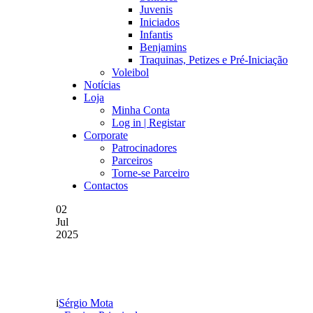
Juvenis
Iniciados
Infantis
Benjamins
Traquinas, Petizes e Pré-Iniciação
Voleibol
Notícias
Loja
Minha Conta
Log in | Registar
Corporate
Patrocinadores
Parceiros
Torne-se Parceiro
Contactos
02
Jul
2025
MAIS UM REFORÇO PAR
Sérgio Mota