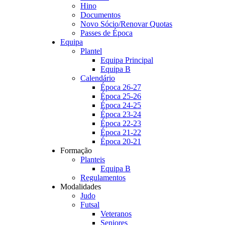
Hino
Documentos
Novo Sócio/Renovar Quotas
Passes de Época
Equipa
Plantel
Equipa Principal
Equipa B
Calendário
Época 26-27
Época 25-26
Época 24-25
Época 23-24
Época 22-23
Época 21-22
Época 20-21
Formação
Planteis
Equipa B
Regulamentos
Modalidades
Judo
Futsal
Veteranos
Seniores