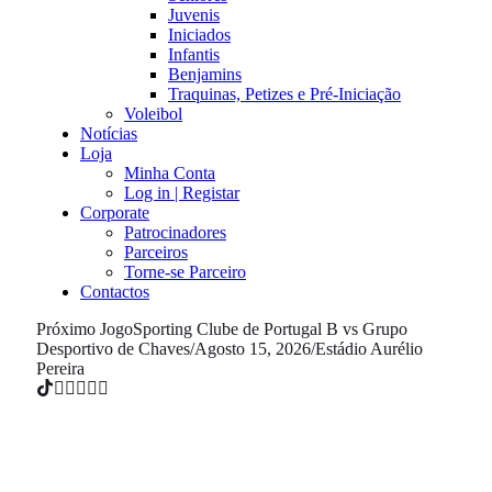
Juvenis
Iniciados
Infantis
Benjamins
Traquinas, Petizes e Pré-Iniciação
Voleibol
Notícias
Loja
Minha Conta
Log in | Registar
Corporate
Patrocinadores
Parceiros
Torne-se Parceiro
Contactos
Próximo Jogo
Sporting Clube de Portugal B vs Grupo
Desportivo de Chaves
/
Agosto 15, 2026
/
Estádio Aurélio
Pereira