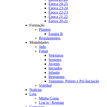
Época 24-25
Época 23-24
Época 22-23
Época 21-22
Época 20-21
Formação
Planteis
Equipa B
Regulamentos
Modalidades
Judo
Futsal
Veteranos
Seniores
Juvenis
Iniciados
Infantis
Benjamins
Traquinas, Petizes e Pré-Iniciação
Voleibol
Notícias
Loja
Minha Conta
Log in | Registar
Corporate