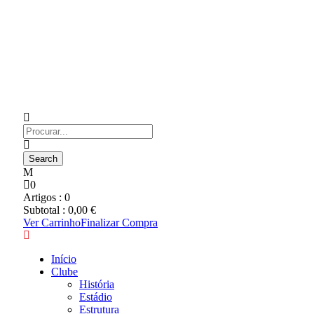
0
Artigos :
0
Subtotal :
0,00
€
Ver Carrinho
Finalizar Compra
Início
Clube
História
Estádio
Estrutura