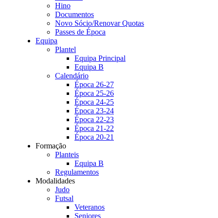
Hino
Documentos
Novo Sócio/Renovar Quotas
Passes de Época
Equipa
Plantel
Equipa Principal
Equipa B
Calendário
Época 26-27
Época 25-26
Época 24-25
Época 23-24
Época 22-23
Época 21-22
Época 20-21
Formação
Planteis
Equipa B
Regulamentos
Modalidades
Judo
Futsal
Veteranos
Seniores