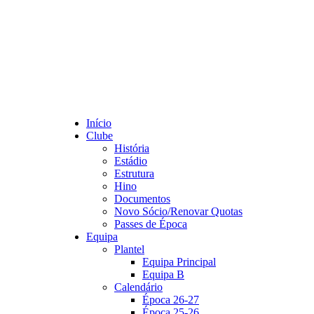
Início
Clube
História
Estádio
Estrutura
Hino
Documentos
Novo Sócio/Renovar Quotas
Passes de Época
Equipa
Plantel
Equipa Principal
Equipa B
Calendário
Época 26-27
Época 25-26