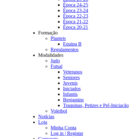
Época 24-25
Época 23-24
Época 22-23
Época 21-22
Época 20-21
Formação
Planteis
Equipa B
Regulamentos
Modalidades
Judo
Futsal
Veteranos
Seniores
Juvenis
Iniciados
Infantis
Benjamins
Traquinas, Petizes e Pré-Iniciação
Voleibol
Notícias
Loja
Minha Conta
Log in | Registar
Corporate