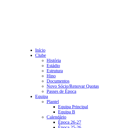
Início
Clube
História
Estádio
Estrutura
Hino
Documentos
Novo Sócio/Renovar Quotas
Passes de Época
Equipa
Plantel
Equipa Principal
Equipa B
Calendário
Época 26-27
Época 25-26