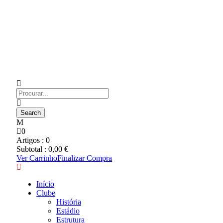
0
Artigos :
0
Subtotal :
0,00
€
Ver Carrinho
Finalizar Compra
Início
Clube
História
Estádio
Estrutura