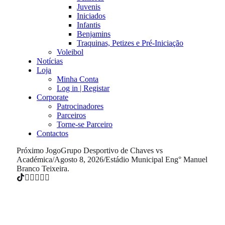
Juvenis
Iniciados
Infantis
Benjamins
Traquinas, Petizes e Pré-Iniciação
Voleibol
Notícias
Loja
Minha Conta
Log in | Registar
Corporate
Patrocinadores
Parceiros
Torne-se Parceiro
Contactos
Próximo Jogo
Grupo Desportivo de Chaves vs
Académica
/
Agosto 8, 2026
/
Estádio Municipal Eng° Manuel
Branco Teixeira.