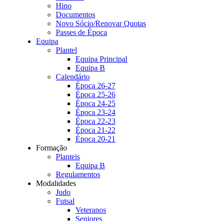
Hino
Documentos
Novo Sócio/Renovar Quotas
Passes de Época
Equipa
Plantel
Equipa Principal
Equipa B
Calendário
Época 26-27
Época 25-26
Época 24-25
Época 23-24
Época 22-23
Época 21-22
Época 20-21
Formação
Planteis
Equipa B
Regulamentos
Modalidades
Judo
Futsal
Veteranos
Seniores