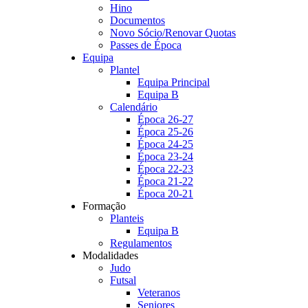
Hino
Documentos
Novo Sócio/Renovar Quotas
Passes de Época
Equipa
Plantel
Equipa Principal
Equipa B
Calendário
Época 26-27
Época 25-26
Época 24-25
Época 23-24
Época 22-23
Época 21-22
Época 20-21
Formação
Planteis
Equipa B
Regulamentos
Modalidades
Judo
Futsal
Veteranos
Seniores