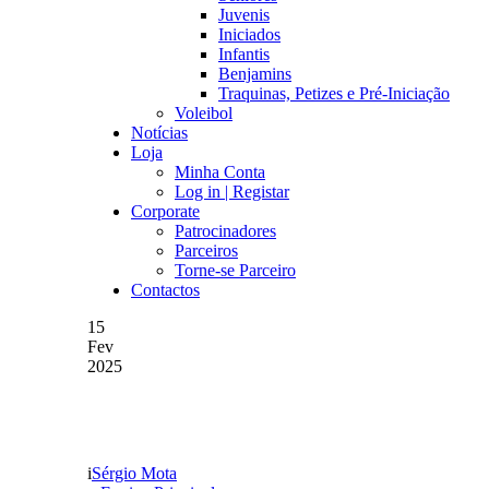
Juvenis
Iniciados
Infantis
Benjamins
Traquinas, Petizes e Pré-Iniciação
Voleibol
Notícias
Loja
Minha Conta
Log in | Registar
Corporate
Patrocinadores
Parceiros
Torne-se Parceiro
Contactos
15
Fev
2025
RUI GOMES FOI O MVP
Sérgio Mota