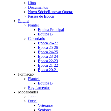
Hino
Documentos
Novo Sócio/Renovar Quotas
Passes de Época
Equipa
Plantel
Equipa Principal
Equipa B
Calendário
Época 26-27
Época 25-26
Época 24-25
Época 23-24
Época 22-23
Época 21-22
Época 20-21
Formação
Planteis
Equipa B
Regulamentos
Modalidades
Judo
Futsal
Veteranos
Seniores