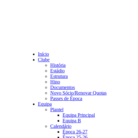
Início
Clube
História
Estádio
Estrutura
Hino
Documentos
Novo Sócio/Renovar Quotas
Passes de Época
Equipa
Plantel
Equipa Principal
Equipa B
Calendário
Época 26-27
Época 25-26