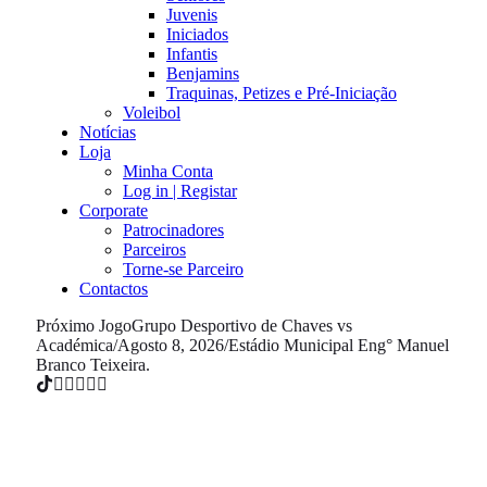
Juvenis
Iniciados
Infantis
Benjamins
Traquinas, Petizes e Pré-Iniciação
Voleibol
Notícias
Loja
Minha Conta
Log in | Registar
Corporate
Patrocinadores
Parceiros
Torne-se Parceiro
Contactos
Próximo Jogo
Grupo Desportivo de Chaves vs
Académica
/
Agosto 8, 2026
/
Estádio Municipal Eng° Manuel
Branco Teixeira.