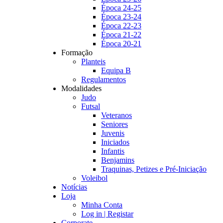
Época 24-25
Época 23-24
Época 22-23
Época 21-22
Época 20-21
Formação
Planteis
Equipa B
Regulamentos
Modalidades
Judo
Futsal
Veteranos
Seniores
Juvenis
Iniciados
Infantis
Benjamins
Traquinas, Petizes e Pré-Iniciação
Voleibol
Notícias
Loja
Minha Conta
Log in | Registar
Corporate