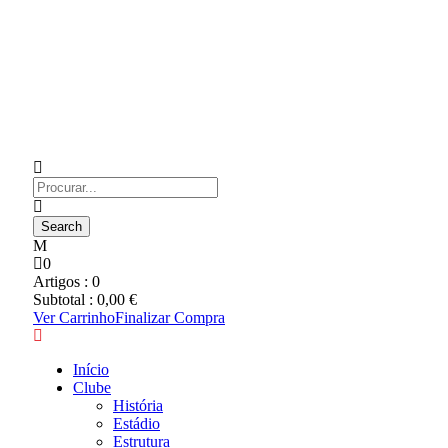
0
Artigos :
0
Subtotal :
0,00
€
Ver Carrinho
Finalizar Compra
Início
Clube
História
Estádio
Estrutura