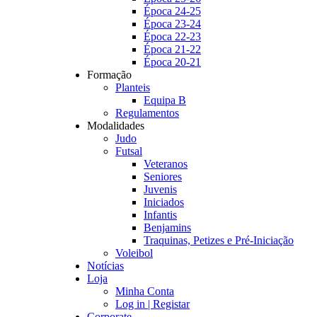
Época 24-25
Época 23-24
Época 22-23
Época 21-22
Época 20-21
Formação
Planteis
Equipa B
Regulamentos
Modalidades
Judo
Futsal
Veteranos
Seniores
Juvenis
Iniciados
Infantis
Benjamins
Traquinas, Petizes e Pré-Iniciação
Voleibol
Notícias
Loja
Minha Conta
Log in | Registar
Corporate