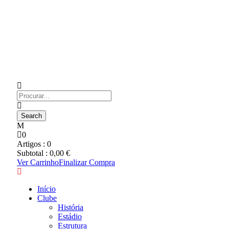
0
Artigos :
0
Subtotal :
0,00
€
Ver Carrinho
Finalizar Compra
Início
Clube
História
Estádio
Estrutura