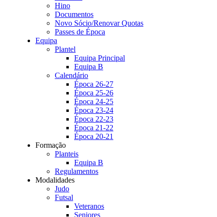
Hino
Documentos
Novo Sócio/Renovar Quotas
Passes de Época
Equipa
Plantel
Equipa Principal
Equipa B
Calendário
Época 26-27
Época 25-26
Época 24-25
Época 23-24
Época 22-23
Época 21-22
Época 20-21
Formação
Planteis
Equipa B
Regulamentos
Modalidades
Judo
Futsal
Veteranos
Seniores