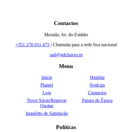
Contactos
Morada: Av. do Estádio
+351 276 011 475
| Chamada para a rede fixa nacional
sad@gdchaves.pt
Menu
Início
História
Plantel
Notícias
Loja
Contactos
Novo Sócio/Renovar
Passes de Época
Quotas
Inquérito de Satisfação
Políticas