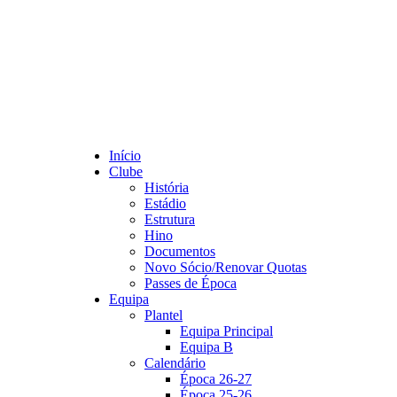
Início
Clube
História
Estádio
Estrutura
Hino
Documentos
Novo Sócio/Renovar Quotas
Passes de Época
Equipa
Plantel
Equipa Principal
Equipa B
Calendário
Época 26-27
Época 25-26