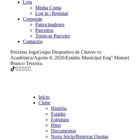
Loja
Minha Conta
Log in | Registar
Corporate
Patrocinadores
Parceiros
Torne-se Parceiro
Contactos
Próximo Jogo
Grupo Desportivo de Chaves vs
Académica
/
Agosto 8, 2026
/
Estádio Municipal Eng° Manuel
Branco Teixeira.
Início
Clube
História
Estádio
Estrutura
Hino
Documentos
Novo Sócio/Renovar Quotas