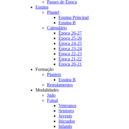
Passes de Época
Equipa
Plantel
Equipa Principal
Equipa B
Calendário
Época 26-27
Época 25-26
Época 24-25
Época 23-24
Época 22-23
Época 21-22
Época 20-21
Formação
Planteis
Equipa B
Regulamentos
Modalidades
Judo
Futsal
Veteranos
Seniores
Juvenis
Iniciados
Infantis