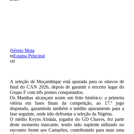
MOÇAMBIQUE NOS
OITAVOS DE FINAL DO
CAN
Sérgio Mota
Equipa Principal
0
A seleção de Moçambique está apurada para os oitavos de
final do CAN 2026, depois de garantir o terceiro lugar do
Grupo F com três pontos conquistados.
Os Mambas alcançam assim um feito histórico: a primeira
vitória em fases finais da competição, ao 17.º jogo
disputado, garantindo também o inédito apuramento para a
fase seguinte, onde irão defrontar a seleção da Nigéria.
O médio Keyns Abdala, jogador do GD Chaves, fez parte
deste momento marcante, tendo sido suplente utilizado no
encontro frente aos Camarões, contribuindo para mais uma