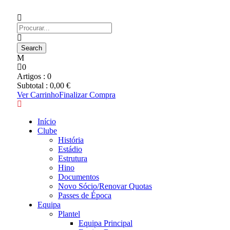
0
Artigos :
0
Subtotal :
0,00
€
Ver Carrinho
Finalizar Compra
Início
Clube
História
Estádio
Estrutura
Hino
Documentos
Novo Sócio/Renovar Quotas
Passes de Época
Equipa
Plantel
Equipa Principal