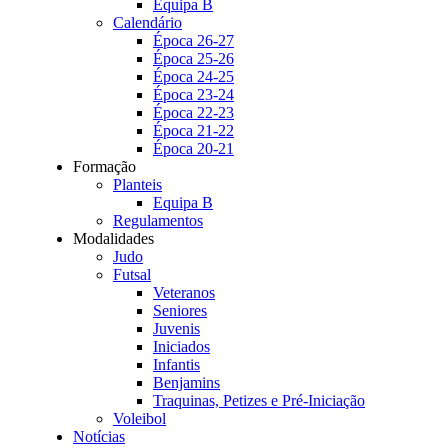
Equipa B
Calendário
Época 26-27
Época 25-26
Época 24-25
Época 23-24
Época 22-23
Época 21-22
Época 20-21
Formação
Planteis
Equipa B
Regulamentos
Modalidades
Judo
Futsal
Veteranos
Seniores
Juvenis
Iniciados
Infantis
Benjamins
Traquinas, Petizes e Pré-Iniciação
Voleibol
Notícias