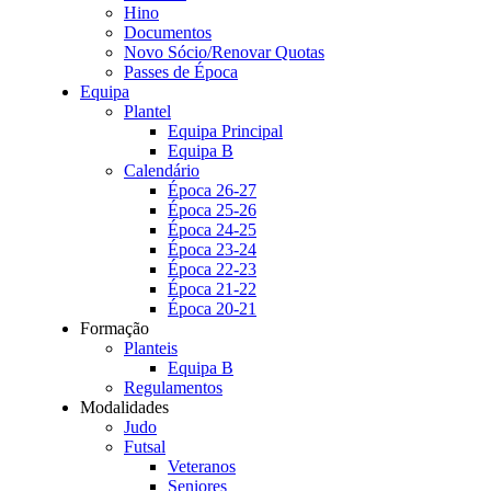
Hino
Documentos
Novo Sócio/Renovar Quotas
Passes de Época
Equipa
Plantel
Equipa Principal
Equipa B
Calendário
Época 26-27
Época 25-26
Época 24-25
Época 23-24
Época 22-23
Época 21-22
Época 20-21
Formação
Planteis
Equipa B
Regulamentos
Modalidades
Judo
Futsal
Veteranos
Seniores