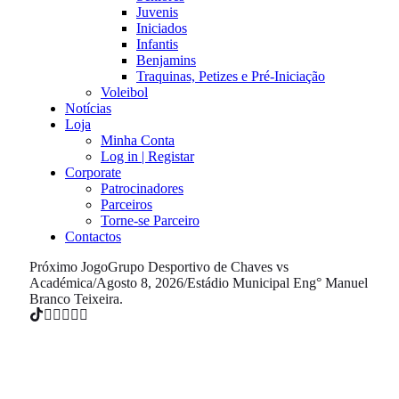
Juvenis
Iniciados
Infantis
Benjamins
Traquinas, Petizes e Pré-Iniciação
Voleibol
Notícias
Loja
Minha Conta
Log in | Registar
Corporate
Patrocinadores
Parceiros
Torne-se Parceiro
Contactos
Próximo Jogo
Grupo Desportivo de Chaves vs
Académica
/
Agosto 8, 2026
/
Estádio Municipal Eng° Manuel
Branco Teixeira.