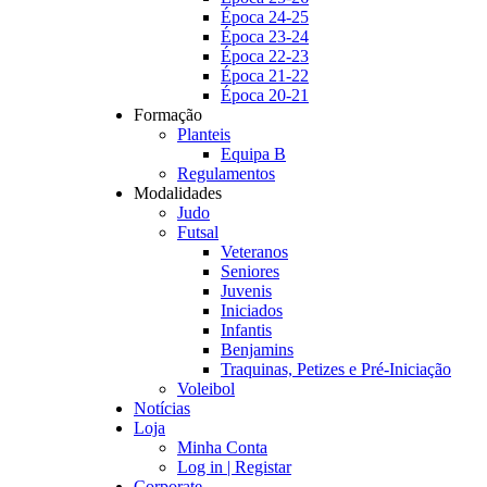
Época 24-25
Época 23-24
Época 22-23
Época 21-22
Época 20-21
Formação
Planteis
Equipa B
Regulamentos
Modalidades
Judo
Futsal
Veteranos
Seniores
Juvenis
Iniciados
Infantis
Benjamins
Traquinas, Petizes e Pré-Iniciação
Voleibol
Notícias
Loja
Minha Conta
Log in | Registar
Corporate