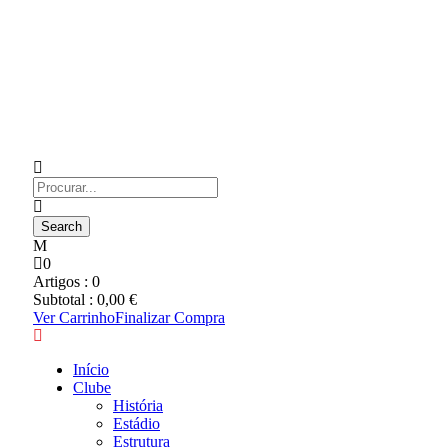
0
Artigos :
0
Subtotal :
0,00
€
Ver Carrinho
Finalizar Compra
Início
Clube
História
Estádio
Estrutura