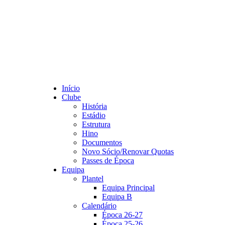
Início
Clube
História
Estádio
Estrutura
Hino
Documentos
Novo Sócio/Renovar Quotas
Passes de Época
Equipa
Plantel
Equipa Principal
Equipa B
Calendário
Época 26-27
Época 25-26