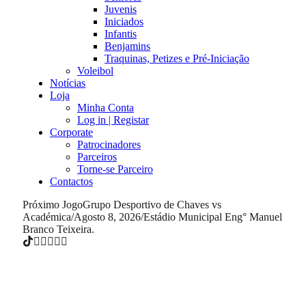
Juvenis
Iniciados
Infantis
Benjamins
Traquinas, Petizes e Pré-Iniciação
Voleibol
Notícias
Loja
Minha Conta
Log in | Registar
Corporate
Patrocinadores
Parceiros
Torne-se Parceiro
Contactos
Próximo Jogo
Grupo Desportivo de Chaves vs
Académica
/
Agosto 8, 2026
/
Estádio Municipal Eng° Manuel
Branco Teixeira.