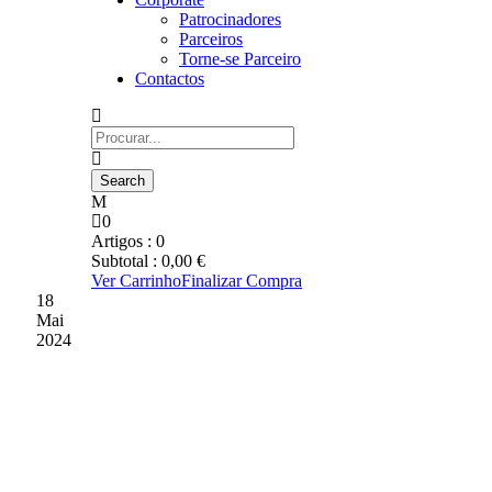
Patrocinadores
Parceiros
Torne-se Parceiro
Contactos
0
Artigos :
0
Subtotal :
0,00
€
Ver Carrinho
Finalizar Compra
18
Mai
2024
MORENO TEIXEIRA
DESTACOU A ATITUDE
DA EQUIPA