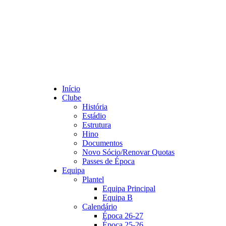
Início
Clube
História
Estádio
Estrutura
Hino
Documentos
Novo Sócio/Renovar Quotas
Passes de Época
Equipa
Plantel
Equipa Principal
Equipa B
Calendário
Época 26-27
Época 25-26