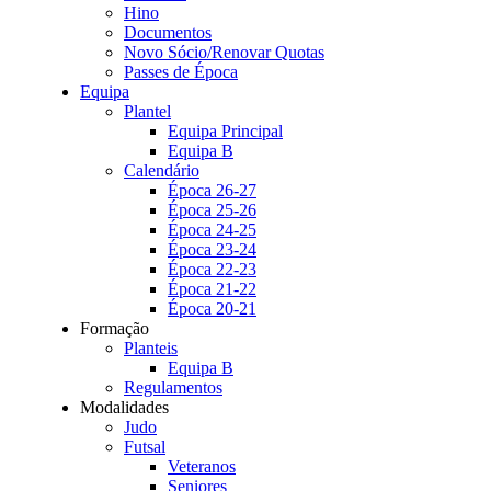
Hino
Documentos
Novo Sócio/Renovar Quotas
Passes de Época
Equipa
Plantel
Equipa Principal
Equipa B
Calendário
Época 26-27
Época 25-26
Época 24-25
Época 23-24
Época 22-23
Época 21-22
Época 20-21
Formação
Planteis
Equipa B
Regulamentos
Modalidades
Judo
Futsal
Veteranos
Seniores