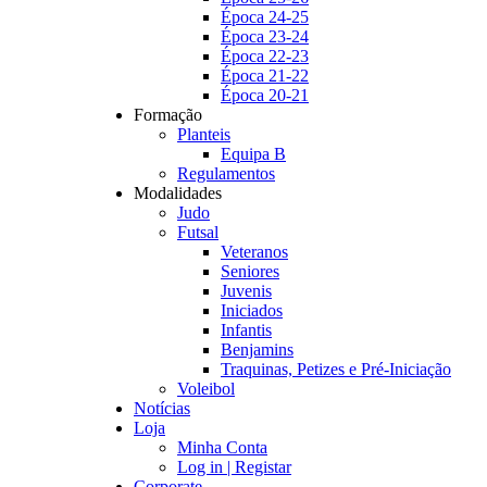
Época 24-25
Época 23-24
Época 22-23
Época 21-22
Época 20-21
Formação
Planteis
Equipa B
Regulamentos
Modalidades
Judo
Futsal
Veteranos
Seniores
Juvenis
Iniciados
Infantis
Benjamins
Traquinas, Petizes e Pré-Iniciação
Voleibol
Notícias
Loja
Minha Conta
Log in | Registar
Corporate