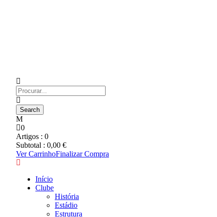
0
Artigos :
0
Subtotal :
0,00
€
Ver Carrinho
Finalizar Compra
Início
Clube
História
Estádio
Estrutura