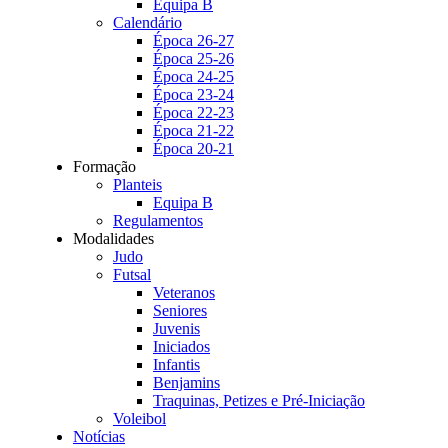
Equipa B
Calendário
Época 26-27
Época 25-26
Época 24-25
Época 23-24
Época 22-23
Época 21-22
Época 20-21
Formação
Planteis
Equipa B
Regulamentos
Modalidades
Judo
Futsal
Veteranos
Seniores
Juvenis
Iniciados
Infantis
Benjamins
Traquinas, Petizes e Pré-Iniciação
Voleibol
Notícias