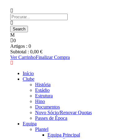
0
Artigos :
0
Subtotal :
0,00
€
Ver Carrinho
Finalizar Compra
Início
Clube
História
Estádio
Estrutura
Hino
Documentos
Novo Sócio/Renovar Quotas
Passes de Época
Equipa
Plantel
Equipa Principal