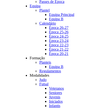
Passes de Época
Equipa
Plantel
Equipa Principal
Equipa B
Calendário
Época 26-27
Época 25-26
Época 24-25
Época 23-24
Época 22-23
Época 21-22
Época 20-21
Formação
Planteis
Equipa B
Regulamentos
Modalidades
Judo
Futsal
Veteranos
Seniores
Juvenis
Iniciados
Infantis