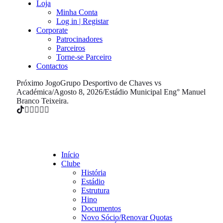
Loja
Minha Conta
Log in | Registar
Corporate
Patrocinadores
Parceiros
Torne-se Parceiro
Contactos
Próximo Jogo
Grupo Desportivo de Chaves vs
Académica
/
Agosto 8, 2026
/
Estádio Municipal Eng° Manuel
Branco Teixeira.
Início
Clube
História
Estádio
Estrutura
Hino
Documentos
Novo Sócio/Renovar Quotas