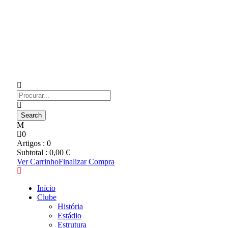
0
Artigos :
0
Subtotal :
0,00
€
Ver Carrinho
Finalizar Compra
Início
Clube
História
Estádio
Estrutura