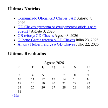
Últimas Notícias
Comunicado Oficial GD Chaves SAD
Agosto 7,
2026
GD Chaves apresenta os equipamentos oficiais para
2026/27
Agosto 3, 2026
GB reforça GD Chaves
Agosto 3, 2026
Gilberto Garcia reforça o GD Chaves
Julho 23, 2026
Antony Helbert reforça o GD Chaves
Julho 22, 2026
Últimos Resultados
Agosto 2026
S
T
Q
Q
S
S
D
1
2
3
4
5
6
7
8
9
10
11
12
13
14
15
16
17
18
19
20
21
22
23
24
25
26
27
28
29
30
31
« Mai