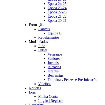
Época 24-25
Época 23-24
Época 22-23
Época 21-22
Época 20-21
Formação
Planteis
Equipa B
Regulamentos
Modalidades
Judo
Futsal
Veteranos
Seniores
Juvenis
Iniciados
Infantis
Benjamins
Traquinas, Petizes e Pré-Iniciação
Voleibol
Notícias
Loja
Minha Conta
Log in | Registar
Corporate