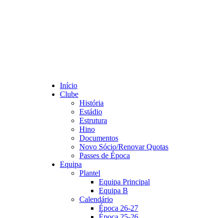
Início
Clube
História
Estádio
Estrutura
Hino
Documentos
Novo Sócio/Renovar Quotas
Passes de Época
Equipa
Plantel
Equipa Principal
Equipa B
Calendário
Época 26-27
Época 25-26