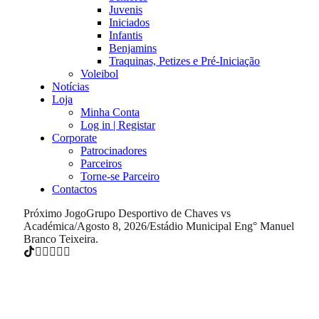
Juvenis
Iniciados
Infantis
Benjamins
Traquinas, Petizes e Pré-Iniciação
Voleibol
Notícias
Loja
Minha Conta
Log in | Registar
Corporate
Patrocinadores
Parceiros
Torne-se Parceiro
Contactos
Próximo Jogo
Grupo Desportivo de Chaves vs
Académica
/
Agosto 8, 2026
/
Estádio Municipal Eng° Manuel
Branco Teixeira.