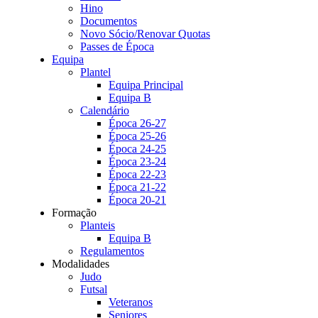
Hino
Documentos
Novo Sócio/Renovar Quotas
Passes de Época
Equipa
Plantel
Equipa Principal
Equipa B
Calendário
Época 26-27
Época 25-26
Época 24-25
Época 23-24
Época 22-23
Época 21-22
Época 20-21
Formação
Planteis
Equipa B
Regulamentos
Modalidades
Judo
Futsal
Veteranos
Seniores