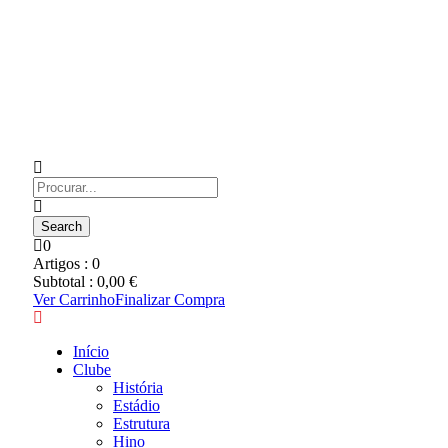
0
Artigos :
0
Subtotal :
0,00
€
Ver Carrinho
Finalizar Compra
Início
Clube
História
Estádio
Estrutura
Hino