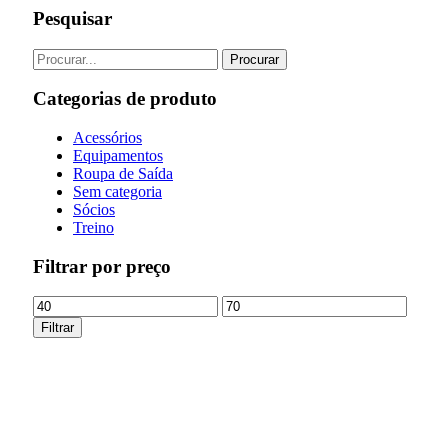
Pesquisar
Categorias de produto
Acessórios
Equipamentos
Roupa de Saída
Sem categoria
Sócios
Treino
Filtrar por preço
Preço
Preço
mínimo
máximo
Filtrar