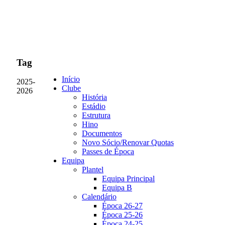
Tag
Início
2025-
Clube
2026
História
Estádio
Estrutura
Hino
Documentos
Novo Sócio/Renovar Quotas
Passes de Época
Equipa
Plantel
Equipa Principal
Equipa B
Calendário
Época 26-27
Época 25-26
Época 24-25