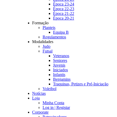
Época 23-24
Época 22-23
Época 21-22
Época 20-21
Formação
Planteis
Equipa B
Regulamentos
Modalidades
Judo
Futsal
Veteranos
Seniores
Juvenis
Iniciados
Infantis
Benjamins
Traquinas, Petizes e Pré-Iniciação
Voleibol
Notícias
Loja
Minha Conta
Log in | Registar
Corporate
Patrocinadores