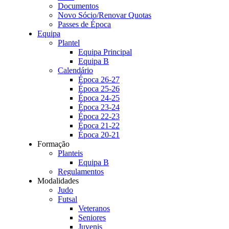
Documentos
Novo Sócio/Renovar Quotas
Passes de Época
Equipa
Plantel
Equipa Principal
Equipa B
Calendário
Época 26-27
Época 25-26
Época 24-25
Época 23-24
Época 22-23
Época 21-22
Época 20-21
Formação
Planteis
Equipa B
Regulamentos
Modalidades
Judo
Futsal
Veteranos
Seniores
Juvenis