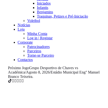
Iniciados
Infantis
Benjamins
Traquinas, Petizes e Pré-Iniciação
Voleibol
Notícias
Loja
Minha Conta
Log in | Registar
Corporate
Patrocinadores
Parceiros
Torne-se Parceiro
Contactos
Próximo Jogo
Grupo Desportivo de Chaves vs
Académica
/
Agosto 8, 2026
/
Estádio Municipal Eng° Manuel
Branco Teixeira.