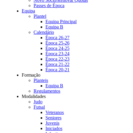
Novo Sócio/Renovar Quotas
Passes de Época
Equipa
Plantel
Equipa Principal
Equipa B
Calendário
Época 26-27
Época 25-26
Época 24-25
Época 23-24
Época 22-23
Época 21-22
Época 20-21
Formação
Planteis
Equipa B
Regulamentos
Modalidades
Judo
Futsal
Veteranos
Seniores
Juvenis
Iniciados