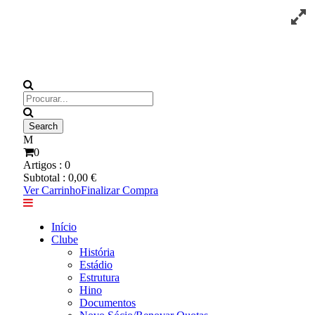
0
Artigos :
0
Subtotal :
0,00
€
Ver Carrinho
Finalizar Compra
Início
Clube
História
Estádio
Estrutura
Hino
Documentos