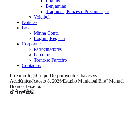
Infantis
Benjamins
Traquinas, Petizes e Pré-Iniciação
Voleibol
Notícias
Loja
Minha Conta
Log in | Registar
Corporate
Patrocinadores
Parceiros
Torne-se Parceiro
Contactos
Próximo Jogo
Grupo Desportivo de Chaves vs
Académica
/
Agosto 8, 2026
/
Estádio Municipal Eng° Manuel
Branco Teixeira.