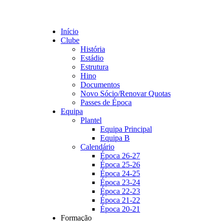
Início
Clube
História
Estádio
Estrutura
Hino
Documentos
Novo Sócio/Renovar Quotas
Passes de Época
Equipa
Plantel
Equipa Principal
Equipa B
Calendário
Época 26-27
Época 25-26
Época 24-25
Época 23-24
Época 22-23
Época 21-22
Época 20-21
Formação