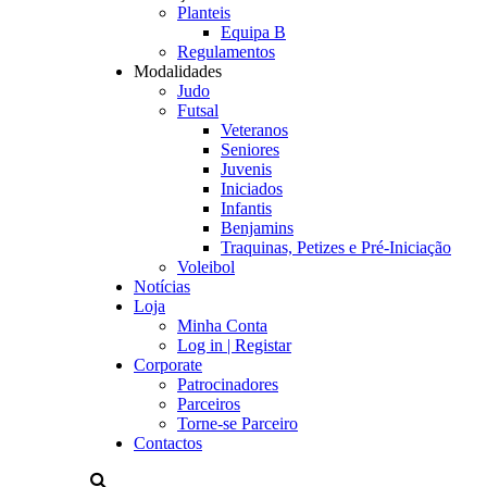
Planteis
Equipa B
Regulamentos
Modalidades
Judo
Futsal
Veteranos
Seniores
Juvenis
Iniciados
Infantis
Benjamins
Traquinas, Petizes e Pré-Iniciação
Voleibol
Notícias
Loja
Minha Conta
Log in | Registar
Corporate
Patrocinadores
Parceiros
Torne-se Parceiro
Contactos