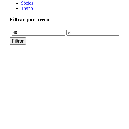
Sócios
Treino
Filtrar por preço
Preço
Preço
Filtrar
mínimo
máximo