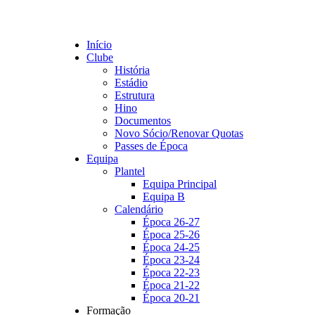
Início
Clube
História
Estádio
Estrutura
Hino
Documentos
Novo Sócio/Renovar Quotas
Passes de Época
Equipa
Plantel
Equipa Principal
Equipa B
Calendário
Época 26-27
Época 25-26
Época 24-25
Época 23-24
Época 22-23
Época 21-22
Época 20-21
Formação