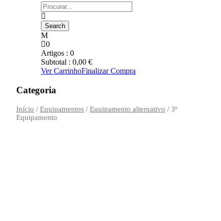
0
Artigos :
0
Subtotal :
0,00
€
Ver Carrinho
Finalizar Compra
Categoria
Início
/
Equipamentos
/
Equipamento alternativo
/ 3º
Equipamento