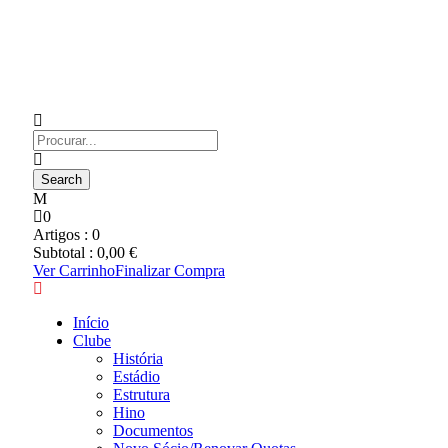
0
Artigos :
0
Subtotal :
0,00
€
Ver Carrinho
Finalizar Compra
Início
Clube
História
Estádio
Estrutura
Hino
Documentos