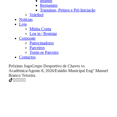
Infantis
Benjamins
Traquinas, Petizes e Pré-Iniciação
Voleibol
Notícias
Loja
Minha Conta
Log in | Registar
Corporate
Patrocinadores
Parceiros
Torne-se Parceiro
Contactos
Próximo Jogo
Grupo Desportivo de Chaves vs
Académica
/
Agosto 8, 2026
/
Estádio Municipal Eng° Manuel
Branco Teixeira.