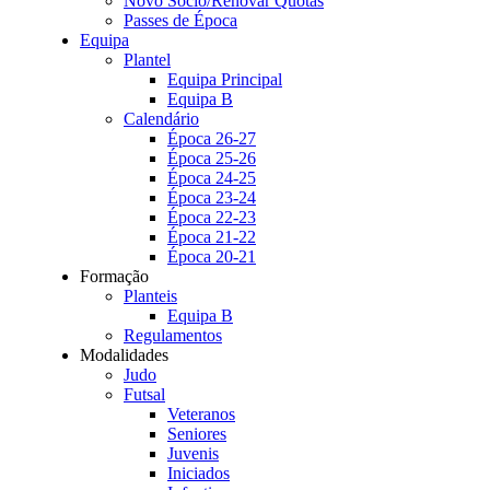
Novo Sócio/Renovar Quotas
Passes de Época
Equipa
Plantel
Equipa Principal
Equipa B
Calendário
Época 26-27
Época 25-26
Época 24-25
Época 23-24
Época 22-23
Época 21-22
Época 20-21
Formação
Planteis
Equipa B
Regulamentos
Modalidades
Judo
Futsal
Veteranos
Seniores
Juvenis
Iniciados