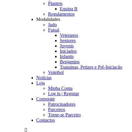
Planteis
Equipa B
Regulamentos
Modalidades
Judo
Futsal
Veteranos
Seniores
Juvenis
Iniciados
Infantis
Benjamins
Traquinas, Petizes e Pré-Iniciação
Voleibol
Notícias
Loja
Minha Conta
Log in | Registar
Corporate
Patrocinadores
Parceiros
Torne-se Parceiro
Contactos