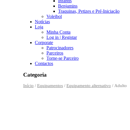
Infantis
Benjamins
Traquinas, Petizes e Pré-Iniciação
Voleibol
Notícias
Loja
Minha Conta
Log in | Registar
Corporate
Patrocinadores
Parceiros
Torne-se Parceiro
Contactos
Categoria
Início
/
Equipamentos
/
Equipamento alternativo
/ Adulto