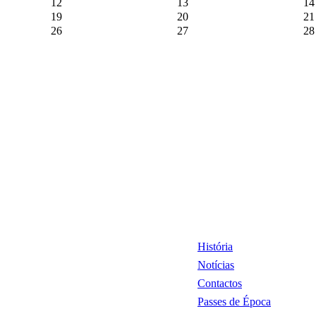
12
13
14
19
20
21
26
27
28
História
Notícias
Contactos
Passes de Época