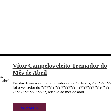
Vítor Campelos eleito Treinador do
Mês de Abril
s:
 abril
Em dia de aniversário, o treinador do GD Chaves, ?í??? ??????
foi o vencedor do ??é??? ?í??? ???????? - ????????? ?? ?ê? ??
???? ???????? ??????, relativo ao mês de abril.
VER MAIS