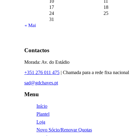
10
11
17
18
24
25
31
« Mai
Contactos
Morada: Av. do Estádio
+351 276 011 475
| Chamada para a rede fixa nacional
sad@gdchaves.pt
Menu
Início
Plantel
Loja
Novo Sócio/Renovar Quotas