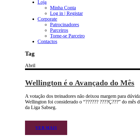
Loja
Minha Conta
Log in | Registar
Corporate
Patrocinadores
Parceiros
Torne-se Parceiro
Contactos
Tag
Abril
Wellington é o Avançado do Mês
A votação dos treinadores não deixou margem para dúvida
Wellington foi considerado o “?????? ????Ç???” do mês de
da Liga Sabseg.
VER MAIS