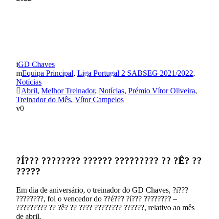
Vítor Campelos eleito
Treinador do Mês de Abril
GD Chaves
Equipa Principal
,
Liga Portugal 2 SABSEG 2021/2022
,
Notícias
Abril
,
Melhor Treinador
,
Notícias
,
Prémio Vítor Oliveira
,
Treinador do Mês
,
Vítor Campelos
0
?Í??? ???????? ?????? ????????? ?? ?Ê? ??
?????
Em dia de aniversário, o treinador do GD Chaves, ?í???
????????, foi o vencedor do ??é??? ?í??? ???????? –
????????? ?? ?ê? ?? ???? ???????? ??????, relativo ao mês
de abril.