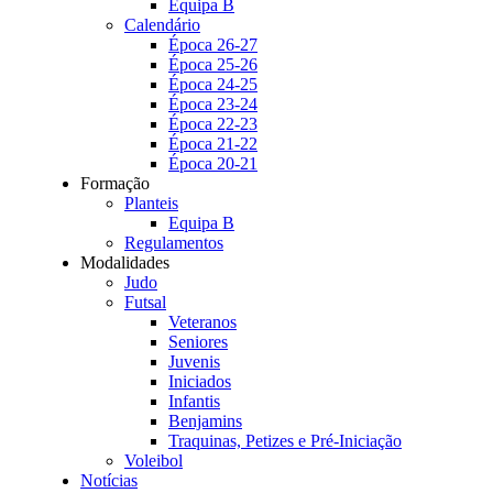
Equipa B
Calendário
Época 26-27
Época 25-26
Época 24-25
Época 23-24
Época 22-23
Época 21-22
Época 20-21
Formação
Planteis
Equipa B
Regulamentos
Modalidades
Judo
Futsal
Veteranos
Seniores
Juvenis
Iniciados
Infantis
Benjamins
Traquinas, Petizes e Pré-Iniciação
Voleibol
Notícias