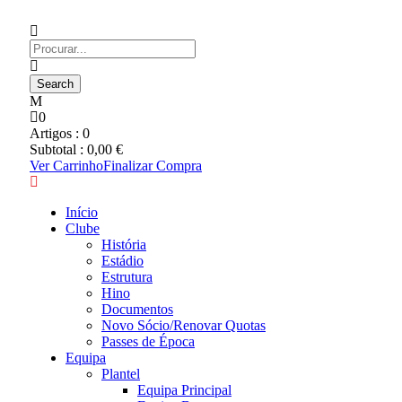
0
Artigos :
0
Subtotal :
0,00
€
Ver Carrinho
Finalizar Compra
Início
Clube
História
Estádio
Estrutura
Hino
Documentos
Novo Sócio/Renovar Quotas
Passes de Época
Equipa
Plantel
Equipa Principal