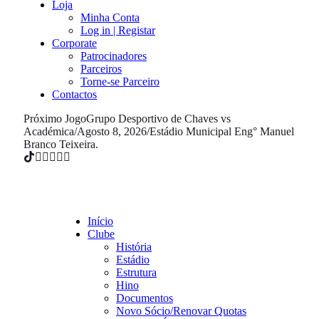
Loja
Minha Conta
Log in | Registar
Corporate
Patrocinadores
Parceiros
Torne-se Parceiro
Contactos
Próximo Jogo
Grupo Desportivo de Chaves vs
Académica
/
Agosto 8, 2026
/
Estádio Municipal Eng° Manuel
Branco Teixeira.
Início
Clube
História
Estádio
Estrutura
Hino
Documentos
Novo Sócio/Renovar Quotas