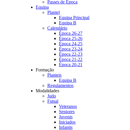
Passes de Época
Equipa
Plantel
Equipa Principal
Equipa B
Calendário
Época 26-27
Época 25-26
Época 24-25
Época 23-24
Época 22-23
Época 21-22
Época 20-21
Formação
Planteis
Equipa B
Regulamentos
Modalidades
Judo
Futsal
Veteranos
Seniores
Juvenis
Iniciados
Infantis