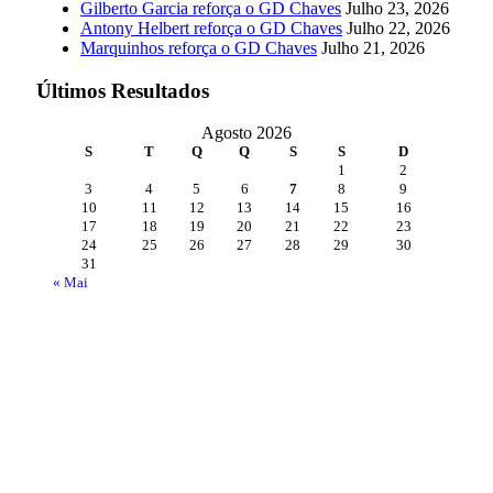
Gilberto Garcia reforça o GD Chaves
Julho 23, 2026
Antony Helbert reforça o GD Chaves
Julho 22, 2026
Marquinhos reforça o GD Chaves
Julho 21, 2026
Últimos Resultados
Agosto 2026
S
T
Q
Q
S
S
D
1
2
3
4
5
6
7
8
9
10
11
12
13
14
15
16
17
18
19
20
21
22
23
24
25
26
27
28
29
30
31
« Mai