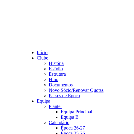
Início
Clube
História
Estádio
Estrutura
Hino
Documentos
Novo Sócio/Renovar Quotas
Passes de Época
Equipa
Plantel
Equipa Principal
Equipa B
Calendário
Época 26-27
Época 25-26