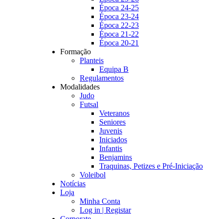
Época 24-25
Época 23-24
Época 22-23
Época 21-22
Época 20-21
Formação
Planteis
Equipa B
Regulamentos
Modalidades
Judo
Futsal
Veteranos
Seniores
Juvenis
Iniciados
Infantis
Benjamins
Traquinas, Petizes e Pré-Iniciação
Voleibol
Notícias
Loja
Minha Conta
Log in | Registar
Corporate