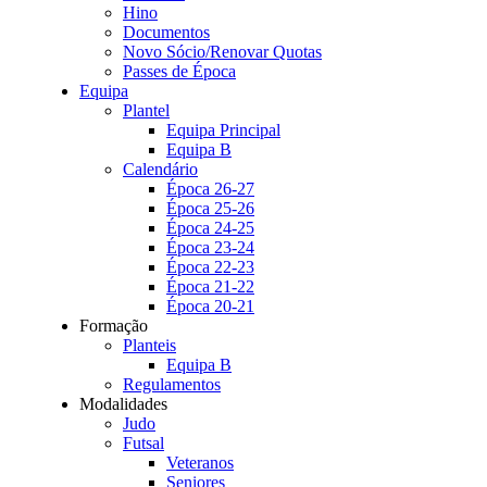
Hino
Documentos
Novo Sócio/Renovar Quotas
Passes de Época
Equipa
Plantel
Equipa Principal
Equipa B
Calendário
Época 26-27
Época 25-26
Época 24-25
Época 23-24
Época 22-23
Época 21-22
Época 20-21
Formação
Planteis
Equipa B
Regulamentos
Modalidades
Judo
Futsal
Veteranos
Seniores