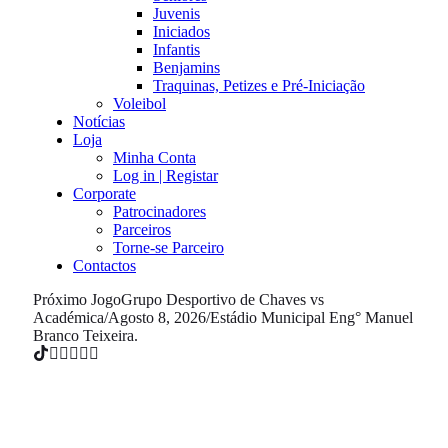
Juvenis
Iniciados
Infantis
Benjamins
Traquinas, Petizes e Pré-Iniciação
Voleibol
Notícias
Loja
Minha Conta
Log in | Registar
Corporate
Patrocinadores
Parceiros
Torne-se Parceiro
Contactos
Próximo Jogo
Grupo Desportivo de Chaves vs
Académica
/
Agosto 8, 2026
/
Estádio Municipal Eng° Manuel
Branco Teixeira.