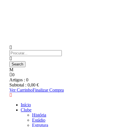
0
Artigos :
0
Subtotal :
0,00
€
Ver Carrinho
Finalizar Compra
Início
Clube
História
Estádio
Estrutura