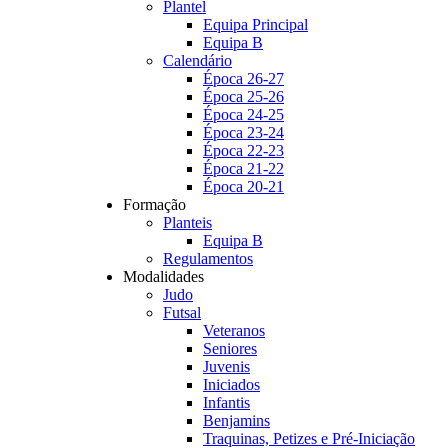
Plantel
Equipa Principal
Equipa B
Calendário
Época 26-27
Época 25-26
Época 24-25
Época 23-24
Época 22-23
Época 21-22
Época 20-21
Formação
Planteis
Equipa B
Regulamentos
Modalidades
Judo
Futsal
Veteranos
Seniores
Juvenis
Iniciados
Infantis
Benjamins
Traquinas, Petizes e Pré-Iniciação