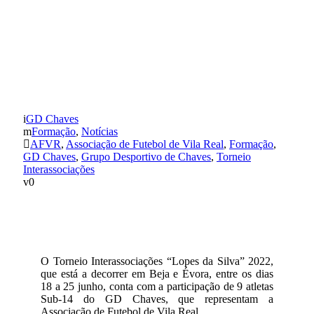
SUB-14 – GD CHAVES
TEM 9 JOGADORES NO
TORNEIO LOPES DA
SILVA
GD Chaves
Formação
,
Notícias
AFVR
,
Associação de Futebol de Vila Real
,
Formação
,
GD Chaves
,
Grupo Desportivo de Chaves
,
Torneio
Interassociações
0
O Torneio Interassociações “Lopes da Silva” 2022,
que está a decorrer em Beja e Évora, entre os dias
18 a 25 junho, conta com a participação de 9 atletas
Sub-14 do GD Chaves, que representam a
Associação de Futebol de Vila Real.