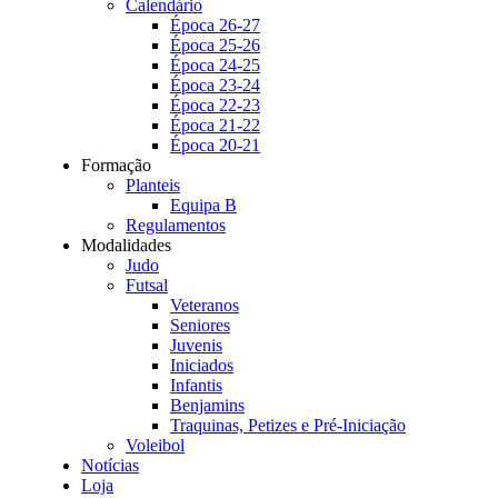
Calendário
Época 26-27
Época 25-26
Época 24-25
Época 23-24
Época 22-23
Época 21-22
Época 20-21
Formação
Planteis
Equipa B
Regulamentos
Modalidades
Judo
Futsal
Veteranos
Seniores
Juvenis
Iniciados
Infantis
Benjamins
Traquinas, Petizes e Pré-Iniciação
Voleibol
Notícias
Loja