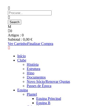
0
Artigos :
0
Subtotal :
0,00
€
Ver Carrinho
Finalizar Compra
Início
Clube
História
Estrutura
Hino
Documentos
Novo Sócio/Renovar Quotas
Passes de Época
Equipa
Plantel
Equipa Principal
Equipa B