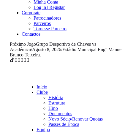
Minha Conta
Log in | Registar
Corporate
Patrocinadores
Parceiros
Torne-se Parceiro
Contactos
Próximo Jogo
Grupo Desportivo de Chaves vs
Académica
/
Agosto 8, 2026
/
Estádio Municipal Eng° Manuel
Branco Teixeira.
Início
Clube
História
Estrutura
Hino
Documentos
Novo Sócio/Renovar Quotas
Passes de Época
Equipa