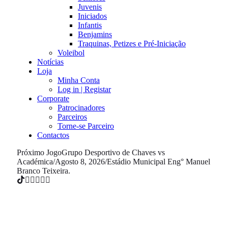
Juvenis
Iniciados
Infantis
Benjamins
Traquinas, Petizes e Pré-Iniciação
Voleibol
Notícias
Loja
Minha Conta
Log in | Registar
Corporate
Patrocinadores
Parceiros
Torne-se Parceiro
Contactos
Próximo Jogo
Grupo Desportivo de Chaves vs
Académica
/
Agosto 8, 2026
/
Estádio Municipal Eng° Manuel
Branco Teixeira.