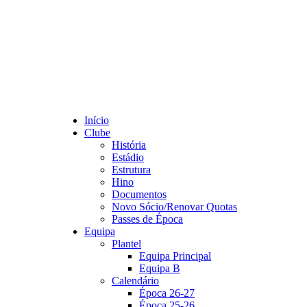
Início
Clube
História
Estádio
Estrutura
Hino
Documentos
Novo Sócio/Renovar Quotas
Passes de Época
Equipa
Plantel
Equipa Principal
Equipa B
Calendário
Época 26-27
Época 25-26