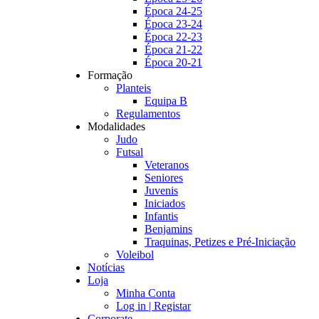
Época 24-25
Época 23-24
Época 22-23
Época 21-22
Época 20-21
Formação
Planteis
Equipa B
Regulamentos
Modalidades
Judo
Futsal
Veteranos
Seniores
Juvenis
Iniciados
Infantis
Benjamins
Traquinas, Petizes e Pré-Iniciação
Voleibol
Notícias
Loja
Minha Conta
Log in | Registar
Corporate