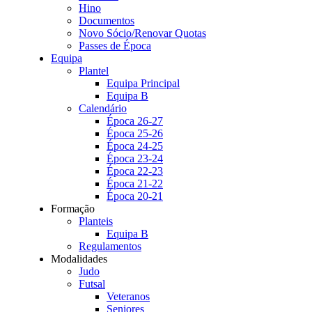
Hino
Documentos
Novo Sócio/Renovar Quotas
Passes de Época
Equipa
Plantel
Equipa Principal
Equipa B
Calendário
Época 26-27
Época 25-26
Época 24-25
Época 23-24
Época 22-23
Época 21-22
Época 20-21
Formação
Planteis
Equipa B
Regulamentos
Modalidades
Judo
Futsal
Veteranos
Seniores