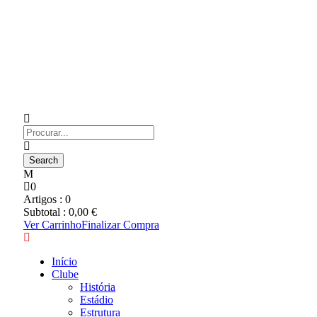
0
Artigos :
0
Subtotal :
0,00
€
Ver Carrinho
Finalizar Compra
Início
Clube
História
Estádio
Estrutura