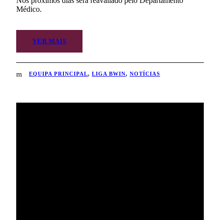
Nos próximos dias será reavaliado pelo Departamento
Médico.
VER MAIS
EQUIPA PRINCIPAL
,
LIGA BWIN
,
NOTÍCIAS