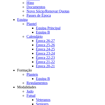
Hino
Documentos
Novo Sócio/Renovar Quotas
Passes de Época
Equipa
Plantel
Equipa Principal
Equipa B
Calendário
Época 26-27
Época 25-26
Época 24-25
Época 23-24
Época 22-23
Época 21-22
Época 20-21
Formação
Planteis
Equipa B
Regulamentos
Modalidades
Judo
Futsal
Veteranos
Seniores