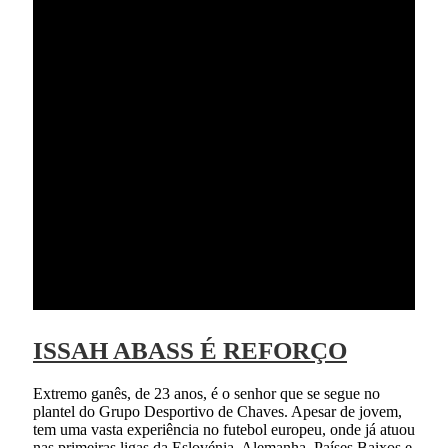
ISSAH ABASS É REFORÇO
Extremo ganês, de 23 anos, é o senhor que se segue no
plantel do Grupo Desportivo de Chaves. Apesar de jovem,
tem uma vasta experiência no futebol europeu, onde já atuou
nas primeiras ligas da Eslovénia, Alemanha, Países Baixos e