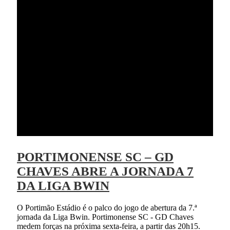
PORTIMONENSE SC – GD
CHAVES ABRE A JORNADA 7
DA LIGA BWIN
O Portimão Estádio é o palco do jogo de abertura da 7.ª
jornada da Liga Bwin. Portimonense SC - GD Chaves
medem forças na próxima sexta-feira, a partir das 20h15.