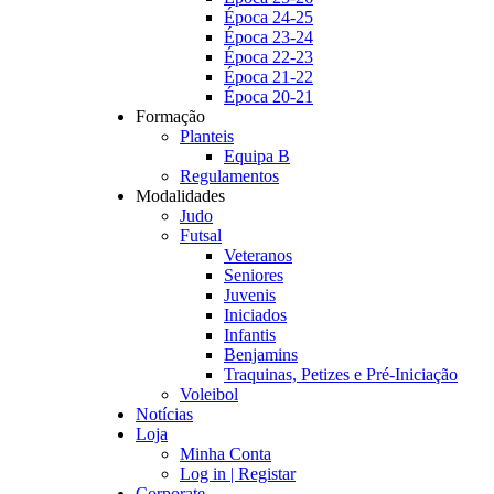
Época 24-25
Época 23-24
Época 22-23
Época 21-22
Época 20-21
Formação
Planteis
Equipa B
Regulamentos
Modalidades
Judo
Futsal
Veteranos
Seniores
Juvenis
Iniciados
Infantis
Benjamins
Traquinas, Petizes e Pré-Iniciação
Voleibol
Notícias
Loja
Minha Conta
Log in | Registar
Corporate