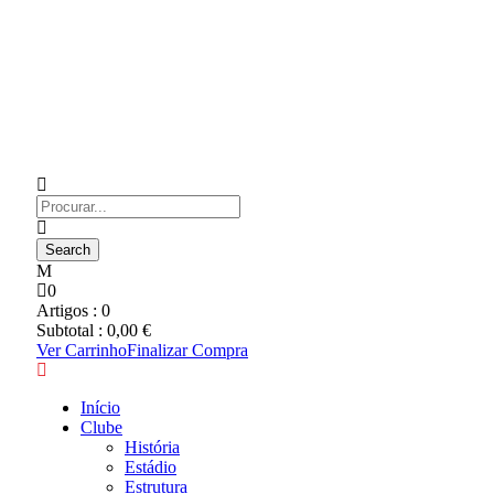
0
Artigos :
0
Subtotal :
0,00
€
Ver Carrinho
Finalizar Compra
Início
Clube
História
Estádio
Estrutura