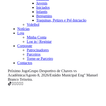
Juvenis
Iniciados
Infantis
Benjamins
Traquinas, Petizes e Pré-Iniciação
Voleibol
Notícias
Loja
Minha Conta
Log in | Registar
Corporate
Patrocinadores
Parceiros
Torne-se Parceiro
Contactos
Próximo Jogo
Grupo Desportivo de Chaves vs
Académica
/
Agosto 8, 2026
/
Estádio Municipal Eng° Manuel
Branco Teixeira.