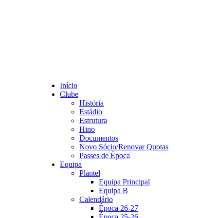
Início
Clube
História
Estádio
Estrutura
Hino
Documentos
Novo Sócio/Renovar Quotas
Passes de Época
Equipa
Plantel
Equipa Principal
Equipa B
Calendário
Época 26-27
Época 25-26