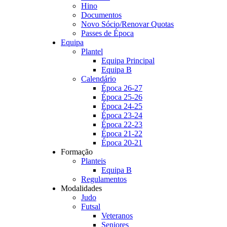
Hino
Documentos
Novo Sócio/Renovar Quotas
Passes de Época
Equipa
Plantel
Equipa Principal
Equipa B
Calendário
Época 26-27
Época 25-26
Época 24-25
Época 23-24
Época 22-23
Época 21-22
Época 20-21
Formação
Planteis
Equipa B
Regulamentos
Modalidades
Judo
Futsal
Veteranos
Seniores