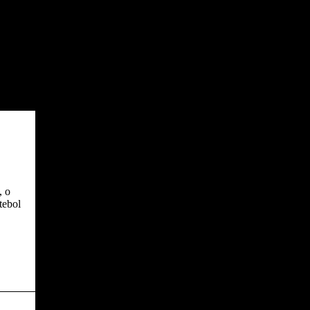
, o
tebol