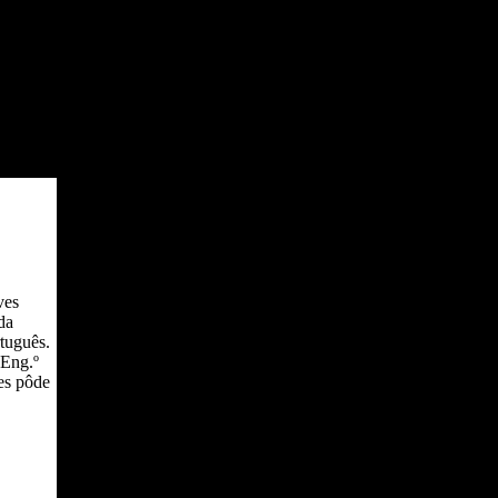
ves
da
rtuguês.
 Eng.º
es pôde