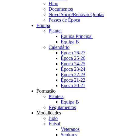
Hino
Documentos
Novo Sócio/Renovar Quotas
Passes de Época
Equipa
Plantel
Equipa Principal
Equipa B
Calendário
Época 26-27
Época 25-26
Época 24-25
Época 23-24
Época 22-23
Época 21-22
Época 20-21
Formação
Planteis
Equipa B
Regulamentos
Modalidades
Judo
Futsal
Veteranos
Seniores