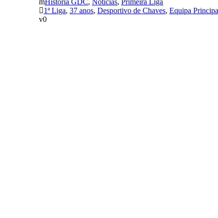
História GDC
,
Notícias
,
Primeira Liga
1ª Liga
,
37 anos
,
Desportivo de Chaves
,
Equipa Principa
0