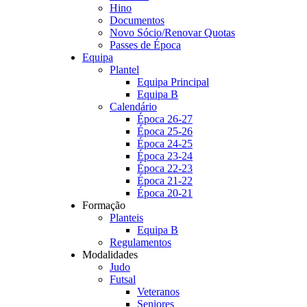
Hino
Documentos
Novo Sócio/Renovar Quotas
Passes de Época
Equipa
Plantel
Equipa Principal
Equipa B
Calendário
Época 26-27
Época 25-26
Época 24-25
Época 23-24
Época 22-23
Época 21-22
Época 20-21
Formação
Planteis
Equipa B
Regulamentos
Modalidades
Judo
Futsal
Veteranos
Seniores