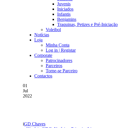
Juvenis
Iniciados
Infantis
Benjamins
Traquinas, Petizes e Pré-Iniciação
Voleibol
Notícias
Loja
Minha Conta
Log in | Registar
Corporate
Patrocinadores
Parceiros
Torne-se Parceiro
Contactos
01
Jul
2022
Primeira subida ao escalão
GD Chaves