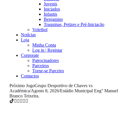
Juvenis
Iniciados
Infantis
Benjamins
Traquinas, Petizes e Pré-Iniciação
Voleibol
Notícias
Loja
Minha Conta
Log in | Registar
Corporate
Patrocinadores
Parceiros
Torne-se Parceiro
Contactos
Próximo Jogo
Grupo Desportivo de Chaves vs
Académica
/
Agosto 8, 2026
/
Estádio Municipal Eng° Manuel
Branco Teixeira.