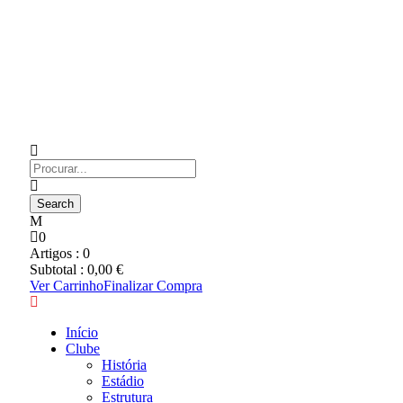
0
Artigos :
0
Subtotal :
0,00
€
Ver Carrinho
Finalizar Compra
Início
Clube
História
Estádio
Estrutura