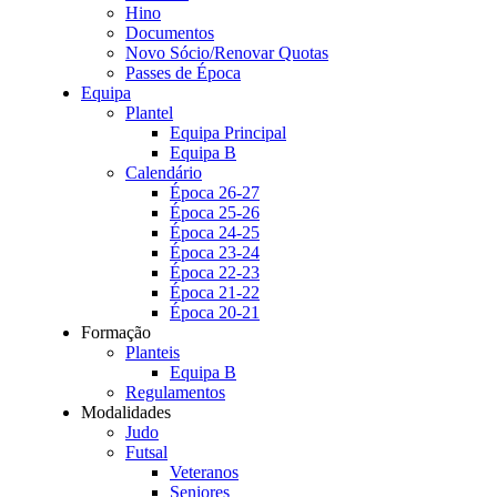
Hino
Documentos
Novo Sócio/Renovar Quotas
Passes de Época
Equipa
Plantel
Equipa Principal
Equipa B
Calendário
Época 26-27
Época 25-26
Época 24-25
Época 23-24
Época 22-23
Época 21-22
Época 20-21
Formação
Planteis
Equipa B
Regulamentos
Modalidades
Judo
Futsal
Veteranos
Seniores