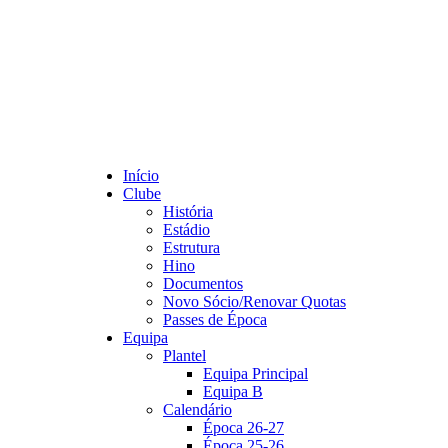
Início
Clube
História
Estádio
Estrutura
Hino
Documentos
Novo Sócio/Renovar Quotas
Passes de Época
Equipa
Plantel
Equipa Principal
Equipa B
Calendário
Época 26-27
Época 25-26