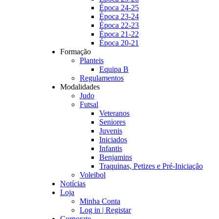
Época 24-25
Época 23-24
Época 22-23
Época 21-22
Época 20-21
Formação
Planteis
Equipa B
Regulamentos
Modalidades
Judo
Futsal
Veteranos
Seniores
Juvenis
Iniciados
Infantis
Benjamins
Traquinas, Petizes e Pré-Iniciação
Voleibol
Notícias
Loja
Minha Conta
Log in | Registar
Corporate