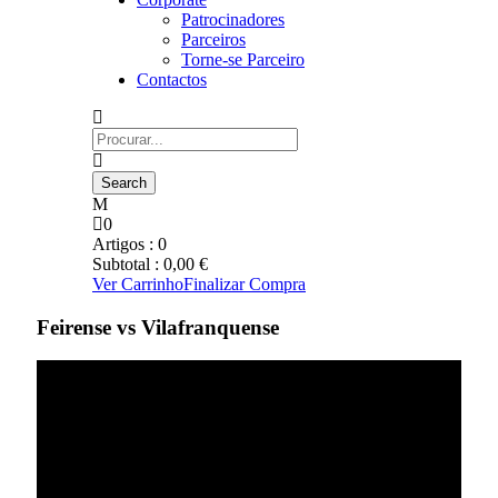
Patrocinadores
Parceiros
Torne-se Parceiro
Contactos
0
Artigos :
0
Subtotal :
0,00
€
Ver Carrinho
Finalizar Compra
Feirense vs Vilafranquense