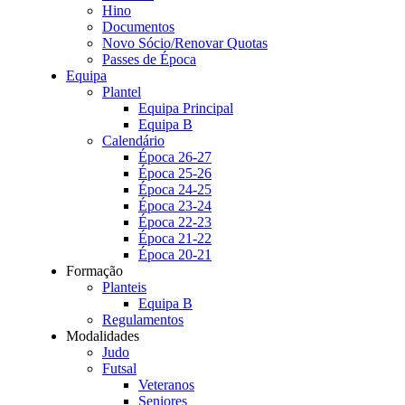
Hino
Documentos
Novo Sócio/Renovar Quotas
Passes de Época
Equipa
Plantel
Equipa Principal
Equipa B
Calendário
Época 26-27
Época 25-26
Época 24-25
Época 23-24
Época 22-23
Época 21-22
Época 20-21
Formação
Planteis
Equipa B
Regulamentos
Modalidades
Judo
Futsal
Veteranos
Seniores