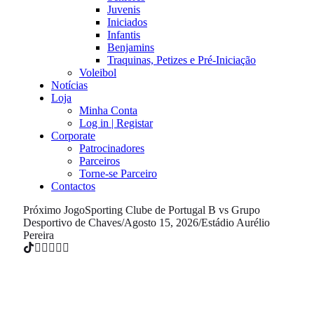
Juvenis
Iniciados
Infantis
Benjamins
Traquinas, Petizes e Pré-Iniciação
Voleibol
Notícias
Loja
Minha Conta
Log in | Registar
Corporate
Patrocinadores
Parceiros
Torne-se Parceiro
Contactos
Próximo Jogo
Sporting Clube de Portugal B vs Grupo
Desportivo de Chaves
/
Agosto 15, 2026
/
Estádio Aurélio
Pereira