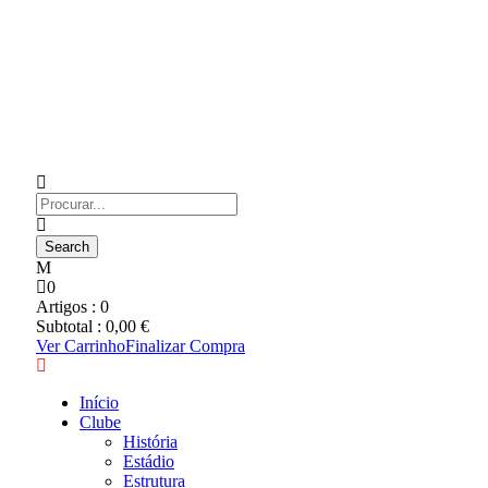
0
Artigos :
0
Subtotal :
0,00
€
Ver Carrinho
Finalizar Compra
Início
Clube
História
Estádio
Estrutura