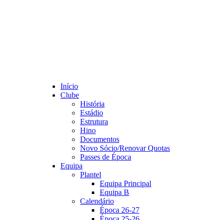
Início
Clube
História
Estádio
Estrutura
Hino
Documentos
Novo Sócio/Renovar Quotas
Passes de Época
Equipa
Plantel
Equipa Principal
Equipa B
Calendário
Época 26-27
Época 25-26