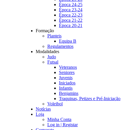
Época 24-25
Época 23-24
Época 22-23
Época 21-22
Época 20-21
Formação
Planteis
Equipa B
Regulamentos
Modalidades
Judo
Futsal
Veteranos
Seniores
Juvenis
Iniciados
Infantis
Benjamins
Traquinas, Petizes e Pré-Iniciação
Voleibol
Notícias
Loja
Minha Conta
Log in | Registar
Corporate