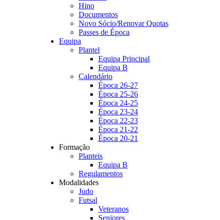
Hino
Documentos
Novo Sócio/Renovar Quotas
Passes de Época
Equipa
Plantel
Equipa Principal
Equipa B
Calendário
Época 26-27
Época 25-26
Época 24-25
Época 23-24
Época 22-23
Época 21-22
Época 20-21
Formação
Planteis
Equipa B
Regulamentos
Modalidades
Judo
Futsal
Veteranos
Seniores