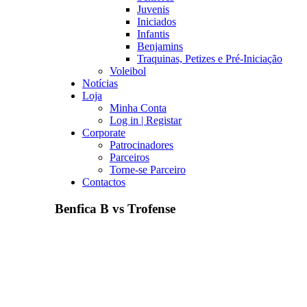
Juvenis
Iniciados
Infantis
Benjamins
Traquinas, Petizes e Pré-Iniciação
Voleibol
Notícias
Loja
Minha Conta
Log in | Registar
Corporate
Patrocinadores
Parceiros
Torne-se Parceiro
Contactos
Benfica B vs Trofense