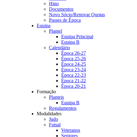
Hino
Documentos
Novo Sócio/Renovar Quotas
Passes de Época
Equipa
Plantel
Equipa Principal
Equipa B
Calendário
Época 26-27
Época 25-26
Época 24-25
Época 23-24
Época 22-23
Época 21-22
Época 20-21
Formação
Planteis
Equipa B
Regulamentos
Modalidades
Judo
Futsal
Veteranos
Seniores