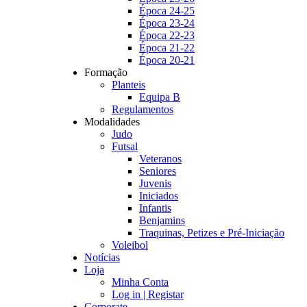
Época 24-25
Época 23-24
Época 22-23
Época 21-22
Época 20-21
Formação
Planteis
Equipa B
Regulamentos
Modalidades
Judo
Futsal
Veteranos
Seniores
Juvenis
Iniciados
Infantis
Benjamins
Traquinas, Petizes e Pré-Iniciação
Voleibol
Notícias
Loja
Minha Conta
Log in | Registar
Corporate