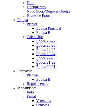
Hino
Documentos
Novo Sócio/Renovar Quotas
Passes de Época
Equipa
Plantel
Equipa Principal
Equipa B
Calendário
Época 26-27
Época 25-26
Época 24-25
Época 23-24
Época 22-23
Época 21-22
Época 20-21
Formação
Planteis
Equipa B
Regulamentos
Modalidades
Judo
Futsal
Veteranos
Seniores