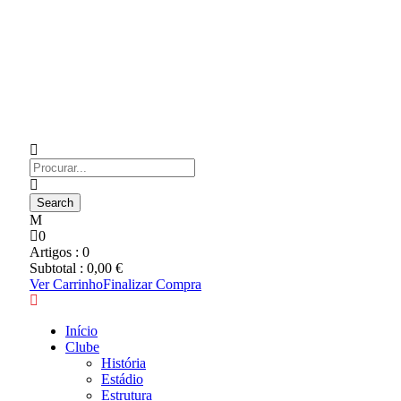
0
Artigos :
0
Subtotal :
0,00
€
Ver Carrinho
Finalizar Compra
Início
Clube
História
Estádio
Estrutura