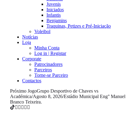
Juvenis
Iniciados
Infantis
Benjamins
Traquinas, Petizes e Pré-Iniciação
Voleibol
Notícias
Loja
Minha Conta
Log in | Registar
Corporate
Patrocinadores
Parceiros
Torne-se Parceiro
Contactos
Próximo Jogo
Grupo Desportivo de Chaves vs
Académica
/
Agosto 8, 2026
/
Estádio Municipal Eng° Manuel
Branco Teixeira.