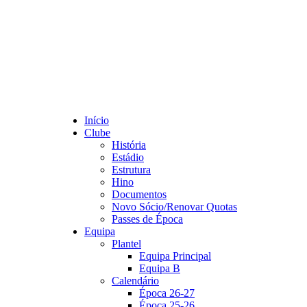
Início
Clube
História
Estádio
Estrutura
Hino
Documentos
Novo Sócio/Renovar Quotas
Passes de Época
Equipa
Plantel
Equipa Principal
Equipa B
Calendário
Época 26-27
Época 25-26